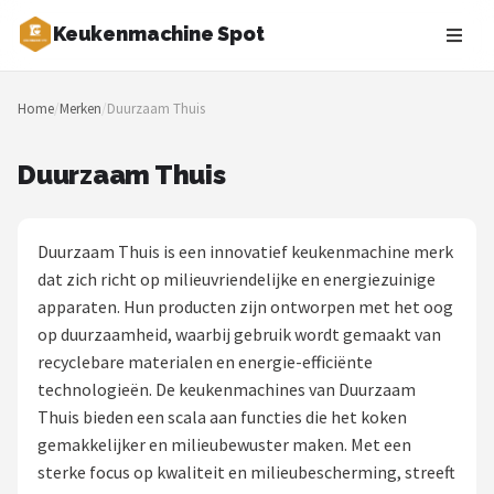
Keukenmachine Spot
Zoeken
Home
/
Merken
/
Duurzaam Thuis
NAVIGATIE
Shop
Duurzaam Thuis
Merken
Duurzaam Thuis is een innovatief keukenmachine merk
Blog
dat zich richt op milieuvriendelijke en energiezuinige
apparaten. Hun producten zijn ontworpen met het oog
MasterChef
op duurzaamheid, waarbij gebruik wordt gemaakt van
recyclebare materialen en energie-efficiënte
Restaurants
technologieën. De keukenmachines van Duurzaam
Thuis bieden een scala aan functies die het koken
Keukenmachines
gemakkelijker en milieubewuster maken. Met een
sterke focus op kwaliteit en milieubescherming, streeft
Staafmixers