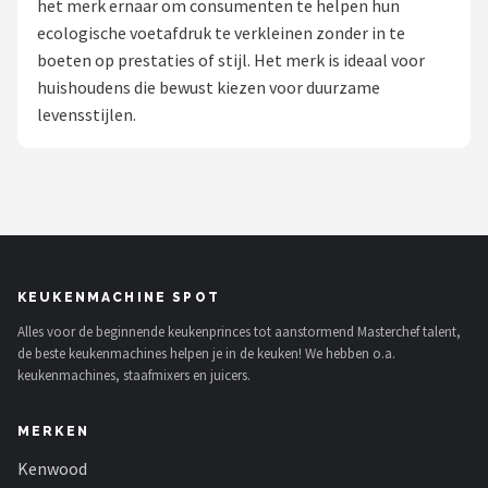
het merk ernaar om consumenten te helpen hun
ecologische voetafdruk te verkleinen zonder in te
Juicers
boeten op prestaties of stijl. Het merk is ideaal voor
huishoudens die bewust kiezen voor duurzame
Shop
levensstijlen.
POPULAIRE MERKEN
Kenwood
Moulinex
KitchenAid
KEUKENMACHINE SPOT
Alles voor de beginnende keukenprinces tot aanstormend Masterchef talent,
Magimix
de beste keukenmachines helpen je in de keuken! We hebben o.a.
keukenmachines, staafmixers en juicers.
Braun
MERKEN
Bardi
Kenwood