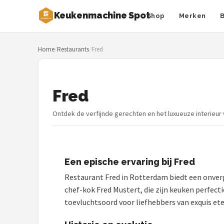
Keukenmachine Spot
Shop
Merken
Zoeken
Home
/
Restaurants
/
Fred
NAVIGATIE
Shop
Fred
Merken
Ontdek de verfijnde gerechten en het luxueuze interieur
Blog
MasterChef
Een epische ervaring bij Fred
Restaurants
Restaurant Fred in Rotterdam biedt een onverge
chef-kok Fred Mustert, die zijn keuken perfect
Keukenmachines
toevluchtsoord voor liefhebbers van exquis ete
Staafmixers