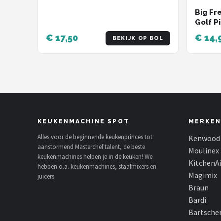
Big Fr
Golf P
Balmar
€ 17,50
€ 14,
BEKIJK OP BOL
Club S
KEUKENMACHINE SPOT
MERKEN
Alles voor de beginnende keukenprinces tot
Kenwood
aanstormend Masterchef talent, de beste
Moulinex
keukenmachines helpen je in de keuken! We
KitchenA
hebben o.a. keukenmachines, staafmixers en
Magimix
juicers.
Braun
Bardi
Bartsche