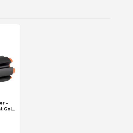
er -
t Golf