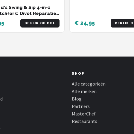
ed's Swing & Sip 4-in-1
itchfork: Divot Reparatie,
ker, Flessenopener &
95
€ 24,95
BEKIJK OP BOL
BEKIJK O
teun | Golf Divot tool
SHOP
Alle categorieën
Alle merken
id
Blog
Partners
MasterChef
Restaurants
r