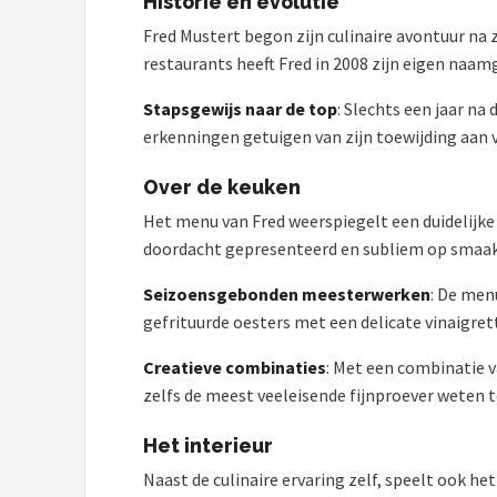
Historie en evolutie
Fred Mustert begon zijn culinaire avontuur n
Juicers
restaurants heeft Fred in 2008 zijn eigen na
Shop
Stapsgewijs naar de top
: Slechts een jaar na
POPULAIRE MERKEN
erkenningen getuigen van zijn toewijding aan 
Kenwood
Over de keuken
Het menu van Fred weerspiegelt een duidelijke 
Moulinex
doordacht gepresenteerd en subliem op smaak
KitchenAid
Seizoensgebonden meesterwerken
: De men
gefrituurde oesters met een delicate vinaigret
Magimix
Creatieve combinaties
: Met een combinatie v
zelfs de meest veeleisende fijnproever weten t
Braun
Het interieur
Bardi
Naast de culinaire ervaring zelf, speelt ook he