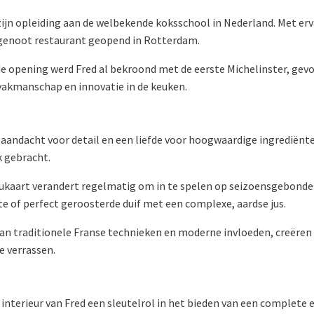
a zijn opleiding aan de welbekende koksschool in Nederland. Met 
amgenoot restaurant geopend in Rotterdam.
 de opening werd Fred al bekroond met de eerste Michelinster, gev
vakmanschap en innovatie in de keuken.
aandacht voor detail en een liefde voor hoogwaardige ingrediënten
 gebracht.
ukaart verandert regelmatig om in te spelen op seizoensgebonde
te of perfect geroosterde duif met een complexe, aardse jus.
an traditionele Franse technieken en moderne invloeden, creëren 
e verrassen.
t interieur van Fred een sleutelrol in het bieden van een complete 