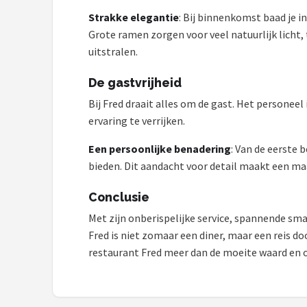
Bartscher
Strakke elegantie
: Bij binnenkomst baad je i
Grote ramen zorgen voor veel natuurlijk licht,
Nutribullet
uitstralen.
KitchenBrothers
De gastvrijheid
Bij Fred draait alles om de gast. Het personeel 
Philips
ervaring te verrijken.
Alle merken →
Een persoonlijke benadering
: Van de eerste 
bieden. Dit aandacht voor detail maakt een maa
Conclusie
Met zijn onberispelijke service, spannende sma
Fred is niet zomaar een diner, maar een reis doo
restaurant Fred meer dan de moeite waard en o