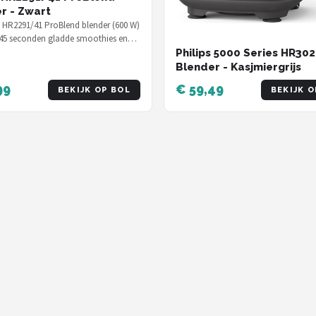
r - Zwart
s HR2291/41 ProBlend blender (600 W)
45 seconden gladde smoothies en
ook ijs — voor € 57,00 e…
Philips 5000 Series HR30
Blender - Kasjmiergrijs
99
€ 59,49
BEKIJK OP BOL
BEKIJK O