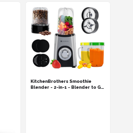
KitchenBrothers Smoothie
Blender - 2-in-1 - Blender to Go
- 4 Bekers - Smoothie Maker To
Go - Mini Blender - Zilver