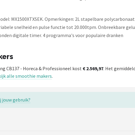
Model: MX1500XTXSEK. Opmerkingen: 2L stapelbare polycarbonaat
abele snelheid en pulse functie tot 20.000tpm. Onbreekbare gel
nden digitale timer. 4 programma's voor populaire dranken
kers
ng CB137 - Horeca & Professioneel kost
€ 2.569,97
. Het gemiddeld
ijk alle smoothie makers
.
j jouw gebruik?