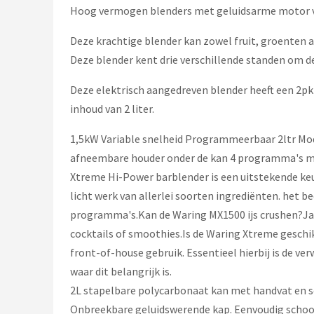
Hoog vermogen blenders met geluidsarme motor voor
Deze krachtige blender kan zowel fruit, groenten al
Deze blender kent drie verschillende standen om d
Deze elektrisch aangedreven blender heeft een 2pk
inhoud van 2 liter.
1,5kW Variable snelheid Programmeerbaar 2ltr Mo
afneembare houder onder de kan 4 programma's met 
Xtreme Hi-Power barblender is een uitstekende keu
licht werk van allerlei soorten ingrediënten. het b
programma's.Kan de Waring MX1500 ijs crushen?Ja - 
cocktails of smoothies.Is de Waring Xtreme geschikt
front-of-house gebruik. Essentieel hierbij is de ve
waar dit belangrijk is.
2L stapelbare polycarbonaat kan met handvat en s
Onbreekbare geluidswerende kap. Eenvoudig schoo