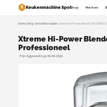
Keukenmachine Spot
Shop
Merken
Zoeken
Home
/
Shop
/
Smoothie makers
/
Xtreme Hi-Power Blender MX1500XTXS
NAVIGATIE
Shop
Xtreme Hi-Power Blend
Professioneel
Merken
·
Prijs bijgewerkt op 06-08-2026
Blog
MasterChef
Restaurants
Keukenmachines
Staafmixers