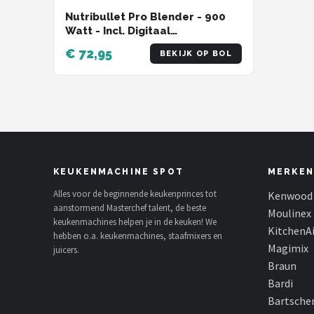
Nutribullet Pro Blender - 900
Watt - Incl. Digitaal
Receptenboek - Champagne
€ 72,95
BEKIJK OP BOL
KEUKENMACHINE SPOT
MERKEN
Alles voor de beginnende keukenprinces tot
Kenwood
aanstormend Masterchef talent, de beste
Moulinex
keukenmachines helpen je in de keuken! We
KitchenA
hebben o.a. keukenmachines, staafmixers en
Magimix
juicers.
Braun
Bardi
Bartsche