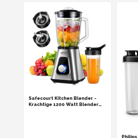
Safecourt Kitchen Blender -
Krachtige 1200 Watt Blender
met To-Go Beker - 3 Standen -
RVS
Philip