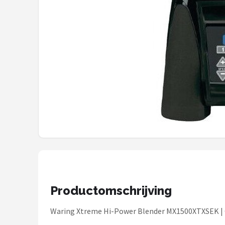
Bartscher
Nutribullet
KitchenBrothers
Philips
Alle merken →
Productomschrijving
Waring Xtreme Hi-Power Blender MX1500XTXSEK | 