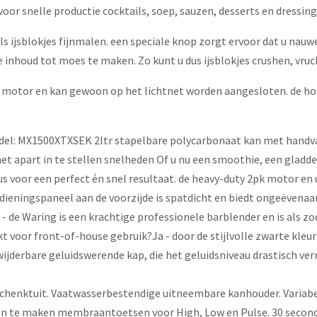
 snelle productie cocktails, soep, sauzen, desserts en dressing
s ijsblokjes fijnmalen. een speciale knop zorgt ervoor dat u nauwe
e inhoud tot moes te maken. Zo kunt u dus ijsblokjes crushen, vru
 motor en kan gewoon op het lichtnet worden aangesloten. de hou
del: MX1500XTXSEK 2ltr stapelbare polycarbonaat kan met handv
apart in te stellen snelheden Of u nu een smoothie, een gladde 
s voor een perfect én snel resultaat. de heavy-duty 2pk motor e
edieningspaneel aan de voorzijde is spatdicht en biedt ongeëvenaar
de Waring is een krachtige professionele barblender en is als zod
 voor front-of-house gebruik?Ja - door de stijlvolle zwarte kleur 
rwijderbare geluidswerende kap, die het geluidsniveau drastisch ve
chenktuit. Vaatwasserbestendige uitneembare kanhouder. Variabel
n te maken membraantoetsen voor High, Low en Pulse. 30 seconde