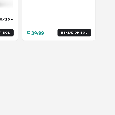
20/20 -
€ 30,99
P BOL
BEKIJK OP BOL