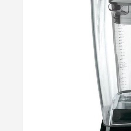
Juicers
Shop
POPULAIRE MERKEN
Kenwood
Moulinex
KitchenAid
Magimix
Braun
Bardi