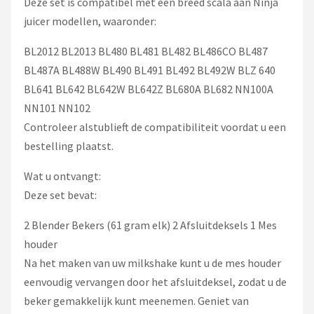
Deze set is compatibel met een breed scala aan Ninja
juicer modellen, waaronder:
BL2012 BL2013 BL480 BL481 BL482 BL486CO BL487
BL487A BL488W BL490 BL491 BL492 BL492W BLZ 640
BL641 BL642 BL642W BL642Z BL680A BL682 NN100A
NN101 NN102
Controleer alstublieft de compatibiliteit voordat u een
bestelling plaatst.
Wat u ontvangt:
Deze set bevat:
2 Blender Bekers (61 gram elk) 2 Afsluitdeksels 1 Mes
houder
Na het maken van uw milkshake kunt u de mes houder
eenvoudig vervangen door het afsluitdeksel, zodat u de
beker gemakkelijk kunt meenemen. Geniet van