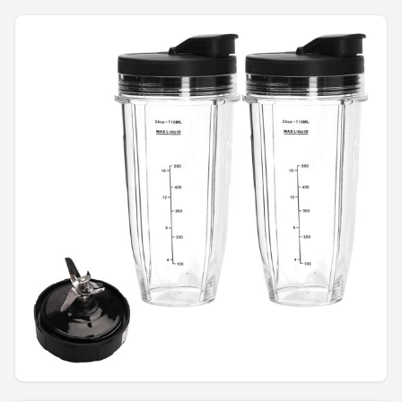
Juicers
Shop
POPULAIRE MERKEN
Kenwood
Moulinex
KitchenAid
Magimix
Braun
Bardi