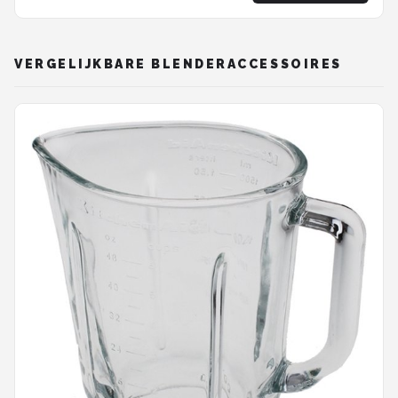
Geschikt voor NutriBullet 600w en Pro 900w
blenders
VERGELIJKBARE BLENDERACCESSOIRES