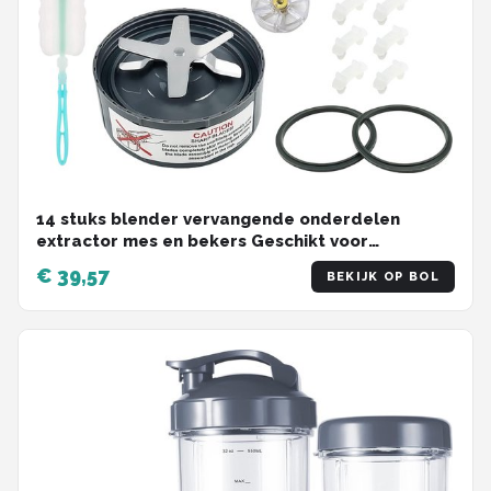
14 stuks blender vervangende onderdelen
extractor mes en bekers Geschikt voor
NutriBullet 600w & 900w serie, inclusief pakking
€ 39,57
BEKIJK OP BOL
schokdemper en tandwiel (1 mes, 3 bekers, 1
deksel)