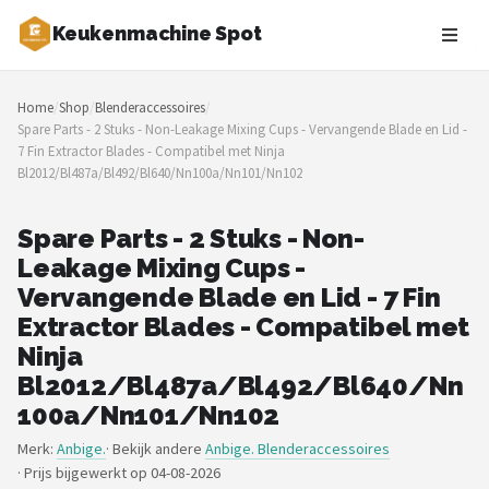
Keukenmachine Spot
Zoeken
Home
/
Shop
/
Blenderaccessoires
/
NAVIGATIE
Spare Parts - 2 Stuks - Non-Leakage Mixing Cups - Vervangende Blade en Lid -
7 Fin Extractor Blades - Compatibel met Ninja
Shop
Bl2012/Bl487a/Bl492/Bl640/Nn100a/Nn101/Nn102
Merken
Spare Parts - 2 Stuks - Non-
Leakage Mixing Cups -
Blog
Vervangende Blade en Lid - 7 Fin
MasterChef
Extractor Blades - Compatibel met
Ninja
Restaurants
Bl2012/Bl487a/Bl492/Bl640/Nn
100a/Nn101/Nn102
Keukenmachines
Merk:
Anbige.
· Bekijk andere
Anbige. Blenderaccessoires
·
Prijs bijgewerkt op 04-08-2026
Staafmixers