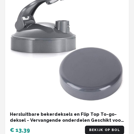
Hersluitbare bekerdeksels en Flip Top To-go-
deksel - Vervangende onderdelen Geschikt voor
600w en 900w NutriBullet Blender 32/24/18OZ-
€ 13,39
BEKIJK OP BOL
bekers bekerdeksels