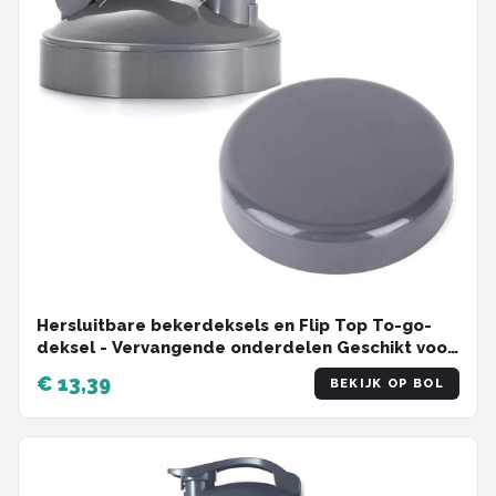
Hersluitbare bekerdeksels en Flip Top To-go-
deksel - Vervangende onderdelen Geschikt voor
600w en 900w NutriBullet Blender 32/24/18OZ-
€ 13,39
BEKIJK OP BOL
bekers bekerdeksels