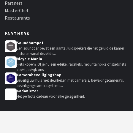
Partners
MasterChef
Restaurants
PARTNERS
Soundbarspot
Een soundbar bevat een aantal luidsprekers die het geluid de kamer
insturen vanaf dezelfde...
Bicycle Mania
Fiets kopen? Of je nu een e-bike, racefiets, mountainbike of stadsfiets
zoekt, bekijk ons...
Camerabeveiligingshop
Beveilig uw huis met deurbellen met camera's, bewakingscamera's,
beveiligingscamerasysteme...
KadoKiezer
🎁
Het perfecte cadeau voor elke gelegenheid.
© 2021-2026