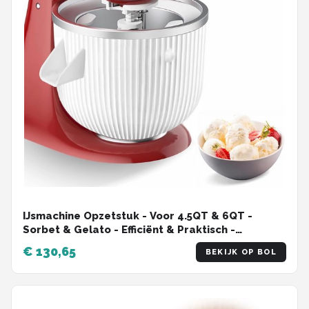
IJsmachine Opzetstuk - Voor 4.5QT & 6QT -
Sorbet & Gelato - Efficiënt & Praktisch -
Compact & Lichtgewicht - Stijlvol & Handzaam -
€ 130,65
BEKIJK OP BOL
Duurzaam & Krachtig - Makkelijk in Gebruik -
Snel Gereed