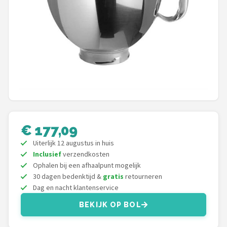
Juicers
Shop
POPULAIRE MERKEN
Kenwood
Moulinex
€ 177,09
KitchenAid
Uiterlijk 12 augustus in huis
Inclusief
verzendkosten
Magimix
Ophalen bij een afhaalpunt mogelijk
30 dagen bedenktijd &
gratis
retourneren
Braun
Dag en nacht klantenservice
BEKIJK OP BOL
Bardi