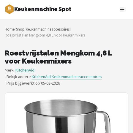
Keukenmachine Spot
Zoeken
Home
/
Shop
/
Keukenmachineaccessoires
/
NAVIGATIE
Roestvrijstalen Mengkom 4,8 L voor Keukenmixers
Shop
Roestvrijstalen Mengkom 4,8 L
Merken
voor Keukenmixers
Merk:
KitchenAid
Blog
· Bekijk andere
KitchenAid Keukenmachineaccessoires
·
Prijs bijgewerkt op 05-08-2026
MasterChef
Restaurants
Keukenmachines
Staafmixers