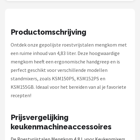
Bartscher
Nutribullet
Productomschrijving
KitchenBrothers
Ontdek onze gepolijste roestvrijstalen mengkom met
Philips
een ruime inhoud van 4,83 liter. Deze hoogwaardige
mengkom heeft een ergonomische handgreep en is
Alle merken →
perfect geschikt voor verschillende modellen
standmixers, zoals KSM150PS, KSM152PS en
KSM155GB. Ideaal voor het bereiden van al je favoriete
recepten!
Prijsvergelijking
keukenmachineaccessoires
De Roestvrijstalen Mengkom 4,8 L voor Keukenmixers