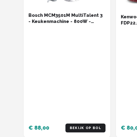
Bosch MCM3501M MultiTalent 3
Kenwo
- Keukenmachine - 800W -
FDP22.
Zwart/RVS
- Blau
je bor
keuken
snijde
besten
[onder
€ 88,00
€ 80,
BEKIJK OP BOL