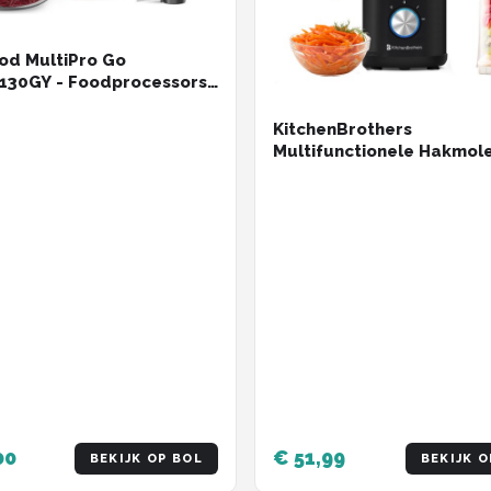
od MultiPro Go
130GY - Foodprocessors
w - - Snijd/Rasp direct op
d - Opbergen in je
KitchenBrothers
lade - Veelzijdig: hakken,
Multifunctionele Hakmole
n, raspen - Vaatwasser
1 - Compacte 0,5L
dige accessoires -
Keukenmachine - Zwart
deel GO collectie]
00
€ 51,99
BEKIJK OP BOL
BEKIJK O