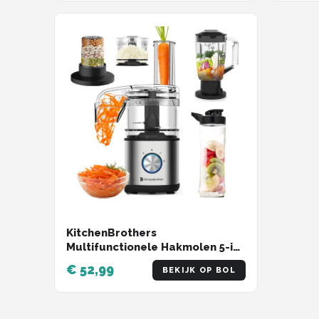
KitchenBrothers
Multifunctionele Hakmolen 5-in-
1 - Compacte 0,5L
€ 52,99
BEKIJK OP BOL
Keukenmachine - RVS