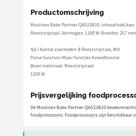
Bartscher
Productomschrijving
Nutribullet
Moulinex Bake Partner QA523B10. Inhoud bak/kan: 4,
KitchenBrothers
Roestvrijstaal. Vermogen: 1100 W. Breedte: 257 m
Philips
4,6 l Aantal snelheden: 8 Roestvrijstaal, Wit
Pulse function Mixer functies Kneedfunctie
Alle merken →
Bowl materiaal: Roestvrijstaal
1100 W
Prijsvergelijking foodprocess
De Moulinex Bake Partner QA523B10 keukenmachine 
foodprocessors. Foodprocessors zijn beschikbaar v