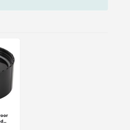
voor
nd
te