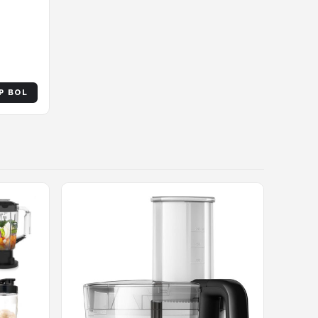
montage
P BOL