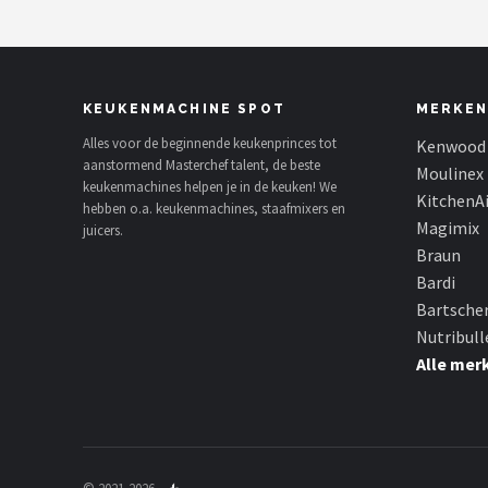
KEUKENMACHINE SPOT
MERKEN
Alles voor de beginnende keukenprinces tot
Kenwood
aanstormend Masterchef talent, de beste
Moulinex
keukenmachines helpen je in de keuken! We
KitchenA
hebben o.a. keukenmachines, staafmixers en
Magimix
juicers.
Braun
Bardi
Bartsche
Nutribull
Alle mer