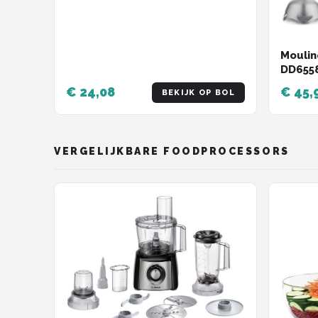
Moulin
DD6558
€ 24,08
€ 45,
BEKIJK OP BOL
VERGELIJKBARE FOODPROCESSORS