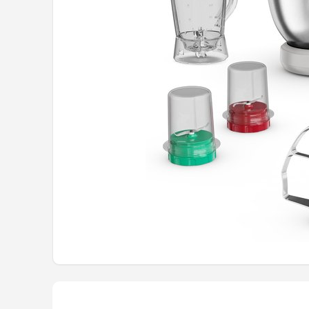
Juicers
Shop
POPULAIRE MERKEN
Kenwood
Moulinex
KitchenAid
Magimix
Braun
Bardi