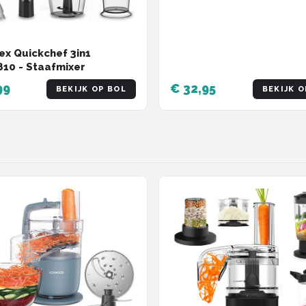
messen - 250W - snelle 
ex Quickchef 3in1
10 - Staafmixer
99
€ 32,95
BEKIJK OP BOL
BEKIJK O