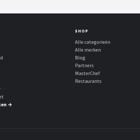
SHOP
Alle categorieën
Alle merken
id
Blog
Partners
MasterChef
Restaurants
r
et
ken →