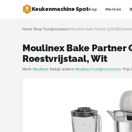
Keukenmachine Spot
Shop
Merken
Zoeken
Home
/
Shop
/
Foodprocessors
/
Moulinex Bake Partner QA523B10 keuken
NAVIGATIE
Shop
Moulinex Bake Partner 
Roestvrijstaal, Wit
Merken
Merk:
Moulinex
· Bekijk andere
Moulinex Foodprocessors
·
Prijs
Blog
MasterChef
Restaurants
Keukenmachines
Staafmixers