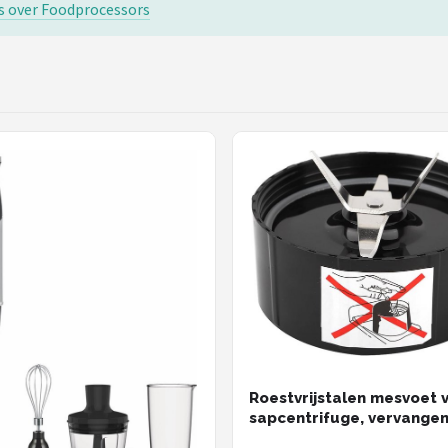
s over Foodprocessors
Roestvrijstalen mesvoet 
sapcentrifuge, vervange
onderdeel met 4 gekruis