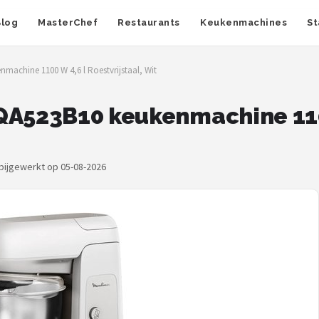
Blog
MasterChef
Restaurants
Keukenmachines
St
machine 1100 W 4,6 l Roestvrijstaal, Wit
QA523B10 keukenmachine 110
 bijgewerkt op 05-08-2026