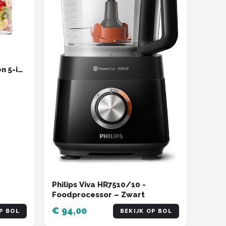
n 5-in-
Philips Viva HR7510/10 -
Foodprocessor – Zwart
€ 94,00
P BOL
BEKIJK OP BOL