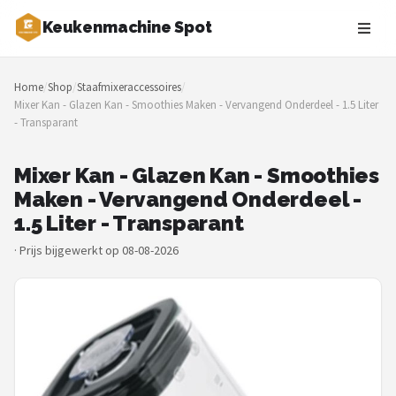
Keukenmachine Spot
Zoeken
Home
/
Shop
/
Staafmixeraccessoires
/
NAVIGATIE
Mixer Kan - Glazen Kan - Smoothies Maken - Vervangend Onderdeel - 1.5 Liter
- Transparant
Shop
Merken
Mixer Kan - Glazen Kan - Smoothies
Maken - Vervangend Onderdeel -
Blog
1.5 Liter - Transparant
·
Prijs bijgewerkt op 08-08-2026
MasterChef
Restaurants
Keukenmachines
Staafmixers