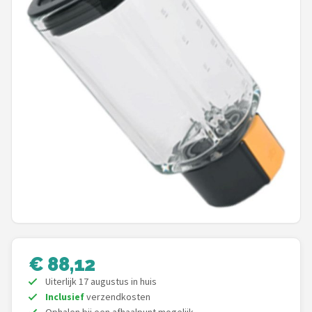
Juicers
Shop
POPULAIRE MERKEN
Kenwood
Moulinex
KitchenAid
Magimix
Braun
€ 88,12
Uiterlijk 17 augustus in huis
Bardi
Inclusief
verzendkosten