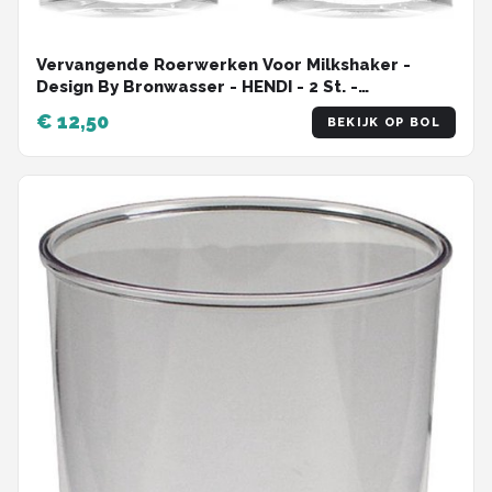
Vervangende Roerwerken Voor Milkshaker -
Design By Bronwasser - HENDI - 2 St. -
32x27x(H)50mm - HENDI 961131
€ 12,50
BEKIJK OP BOL