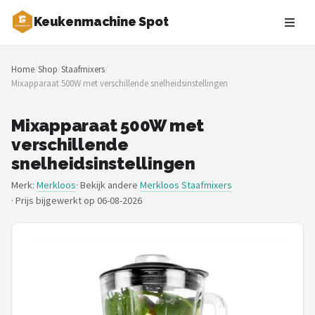
Keukenmachine Spot
Zoeken
Home
/
Shop
/
Staafmixers
/
NAVIGATIE
Mixapparaat 500W met verschillende snelheidsinstellingen
Shop
Mixapparaat 500W met
Merken
verschillende
snelheidsinstellingen
Blog
Merk:
Merkloos
· Bekijk andere
Merkloos Staafmixers
·
Prijs bijgewerkt op 06-08-2026
MasterChef
Restaurants
Keukenmachines
Staafmixers