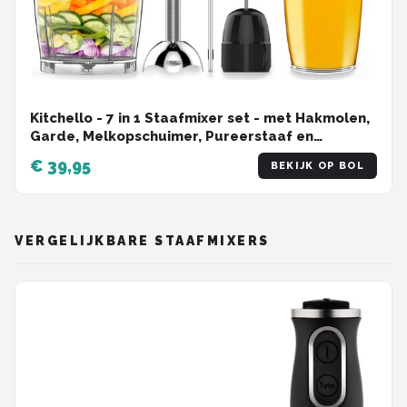
Kitchello - 7 in 1 Staafmixer set - met Hakmolen,
Garde, Melkopschuimer, Pureerstaaf en
Maatbeker - Soepmaker - Handmixer & Blender
€ 39,95
BEKIJK OP BOL
- 8 Snelheden - 1000W - Zwart - RVS
VERGELIJKBARE STAAFMIXERS