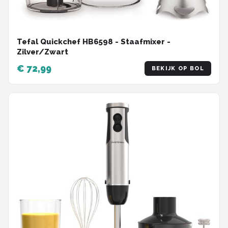
Tefal Quickchef HB6598 - Staafmixer -
Zilver/Zwart
€ 72,99
BEKIJK OP BOL