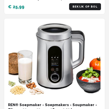
gekookt - Inclusief Maatbeker - EB-115560.14 -
€ 25,99
BEKIJK OP BOL
Eierwekker Wit
REN® Soepmaker - Soepmakers - Soupmaker -