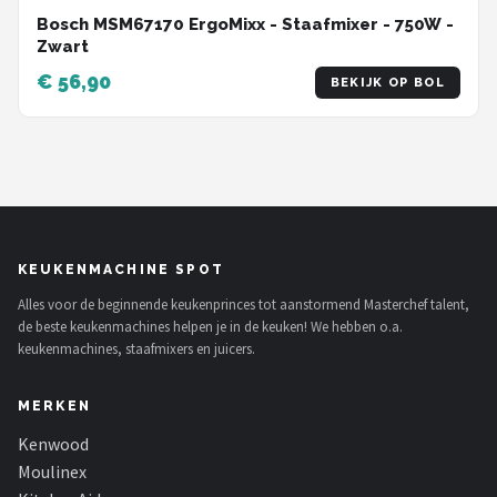
Bosch MSM67170 ErgoMixx - Staafmixer - 750W -
Zwart
€ 56,90
BEKIJK OP BOL
KEUKENMACHINE SPOT
Alles voor de beginnende keukenprinces tot aanstormend Masterchef talent,
de beste keukenmachines helpen je in de keuken! We hebben o.a.
keukenmachines, staafmixers en juicers.
MERKEN
Kenwood
Moulinex