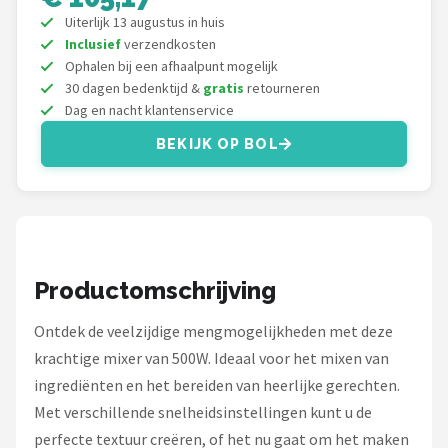
Bartscher
Uiterlijk 13 augustus in huis
Inclusief
verzendkosten
Nutribullet
Ophalen bij een afhaalpunt mogelijk
30 dagen bedenktijd &
gratis
retourneren
KitchenBrothers
Dag en nacht klantenservice
BEKIJK OP BOL
Philips
Alle merken →
Productomschrijving
Ontdek de veelzijdige mengmogelijkheden met deze
krachtige mixer van 500W. Ideaal voor het mixen van
ingrediënten en het bereiden van heerlijke gerechten.
Met verschillende snelheidsinstellingen kunt u de
perfecte textuur creëren, of het nu gaat om het maken