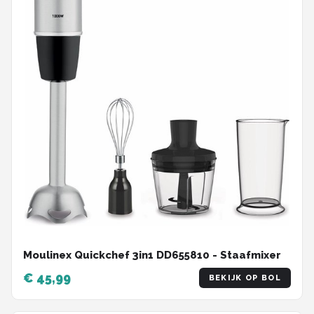
Moulinex Quickchef 3in1 DD655810 - Staafmixer
€ 45,99
BEKIJK OP BOL