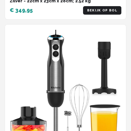
Zilver - 22cm x 23cm x 28cm; 2.52 kg
€ 349,95
BEKIJK OP BOL