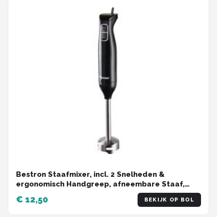
Bestron Staafmixer, incl. 2 Snelheden &
ergonomisch Handgreep, afneembare Staaf,
vatwassergeschickt, 250 Watt, ASM250Z, kleur:
€ 12,50
BEKIJK OP BOL
Zwart / rvs