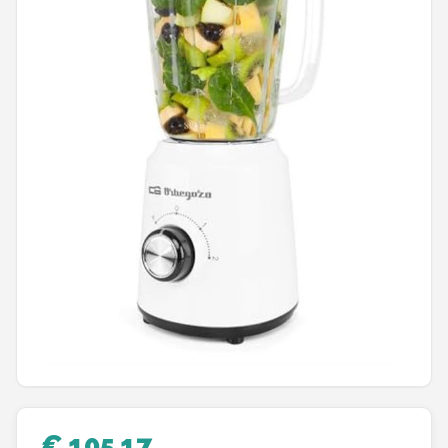
Juicers
Shop
POPULAIRE MERKEN
Kenwood
Moulinex
KitchenAid
Magimix
Braun
Bardi
€ 105,17