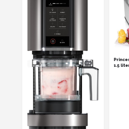
Prince
1.5 lit
Frozen
IJsmak