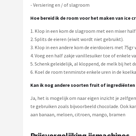
- Versiering en / of slagroom
Hoe bereid ik de room voor het maken van ice c
1. Klop in een kom de slagroom met een mixer half s
2. Splits de eieren (eiwit wordt niet gebruikt).
3. Klop in een andere kom de eierdooiers met 75gr 
4. Voeg een half zakje vanillesuiker toe of enkele v
5. Schenk geleidelijk, al kloppend, de melk bij h
6. Koel de room tenminste enkele uren in de koelka
Kan ik nog andere soorten fruit of ingrediënten
Ja, het is mogelijk om naar eigen inzicht je zelfg
te gebruiken zoals bijvoorbeeld chocolade. Ook kan 
aan banaan, meloen, citroen, mango, bramen
Prijsvergelijking ijsmachines