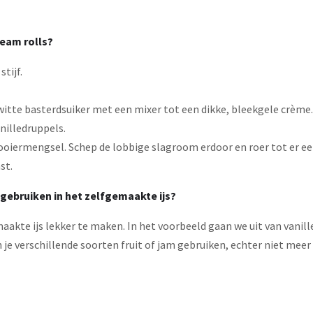
ream rolls?
tijf.
witte basterdsuiker met een mixer tot een dikke, bleekgele crème.
anilledruppels.
et dooiermengsel. Schep de lobbige slagroom erdoor en roer tot e
st.
 gebruiken in het zelfgemaakte ijs?
emaakte ijs lekker te maken. In het voorbeeld gaan we uit van vani
je verschillende soorten fruit of jam gebruiken, echter niet meer