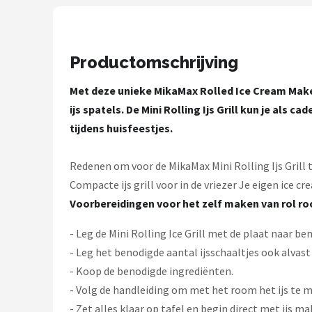
Bartscher
Nutribullet
Productomschrijving
KitchenBrothers
Met deze unieke MikaMax Rolled Ice Cream Maker 
Philips
ijs spatels. De Mini Rolling Ijs Grill kun je als
tijdens huisfeestjes.
Alle merken →
Redenen om voor de MikaMax Mini Rolling Ijs Grill t
Compacte ijs grill voor in de vriezer Je eigen ice cr
Voorbereidingen voor het zelf maken van rol ro
- Leg de Mini Rolling Ice Grill met de plaat naar be
- Leg het benodigde aantal ijsschaaltjes ook alvast i
- Koop de benodigde ingrediënten.
- Volg de handleiding om met het room het ijs te m
- Zet alles klaar op tafel en begin direct met ijs ma