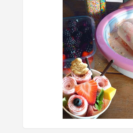
Juicers
Shop
POPULAIRE MERKEN
Kenwood
Moulinex
KitchenAid
Magimix
Braun
Bardi