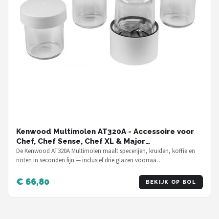
Kenwood Multimolen AT320A - Accessoire voor
Chef, Chef Sense, Chef XL & Major
keukenmachines
De Kenwood AT320A Multimolen maalt specerijen, kruiden, koffie en
noten in seconden fijn — inclusief drie glazen voorraa…
€ 66,80
BEKIJK OP BOL