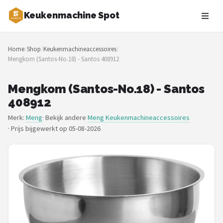
Keukenmachine Spot
Zoeken
Home
/
Shop
/
Keukenmachineaccessoires
/
NAVIGATIE
Mengkom (Santos-No.18) - Santos 408912
Shop
Mengkom (Santos-No.18) - Santos
Merken
408912
Merk:
Meng
· Bekijk andere
Meng Keukenmachineaccessoires
Blog
·
Prijs bijgewerkt op 05-08-2026
MasterChef
Restaurants
Keukenmachines
Staafmixers