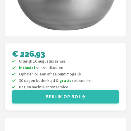
Juicers
Shop
POPULAIRE MERKEN
Kenwood
€ 226,93
Uiterlijk 10 augustus in huis
Moulinex
Inclusief
verzendkosten
Ophalen bij een afhaalpunt mogelijk
KitchenAid
30 dagen bedenktijd &
gratis
retourneren
Dag en nacht klantenservice
Magimix
BEKIJK OP BOL
Braun
Bardi