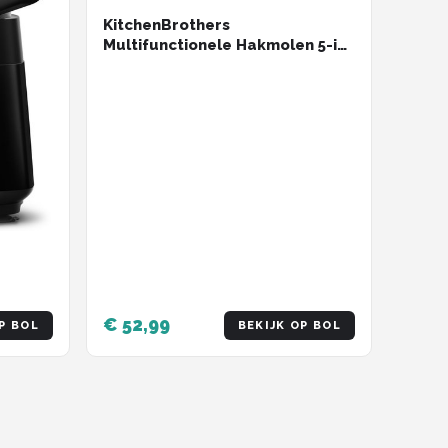
KitchenBrothers
Multifunctionele Hakmolen 5-in-
1 - Compacte 0,5L
Keukenmachine - RVS
€ 52,99
P BOL
BEKIJK OP BOL