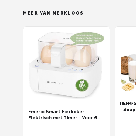
MEER VAN MERKLOOS
REN® 
- Soup
Emerio Smart Eierkoker
23cm x
Elektrisch met Timer - Voor 6
Eieren - 400W - Hard, zacht en
medium gekookt - Inclusief