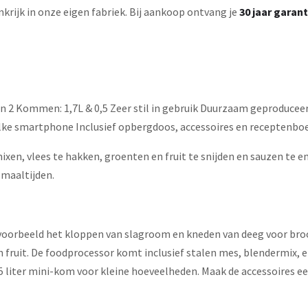
rijk in onze eigen fabriek. Bij aankoop ontvang je
30 jaar garan
 2 Kommen: 1,7L & 0,5 Zeer stil in gebruik Duurzaam geproduceerd
elke smartphone Inclusief opbergdoos, accessoires en receptenbo
ixen, vlees te hakken, groenten en fruit te snijden en sauzen t
 maaltijden.
ijvoorbeeld het kloppen van slagroom en kneden van deeg voor bro
n fruit. De foodprocessor komt inclusief stalen mes, blendermix, 
5 liter mini-kom voor kleine hoeveelheden. Maak de accessoires e