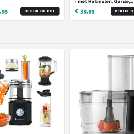
- met Hakmolen, Garde,
Melkopschuimer, Pureers
,95
€ 39,95
BEKIJK OP BOL
BEKIJK O
en Maatbeker - Soepmak
Handmixer & Blender - 8
Snelheden - 1000W - Zwa
RVS