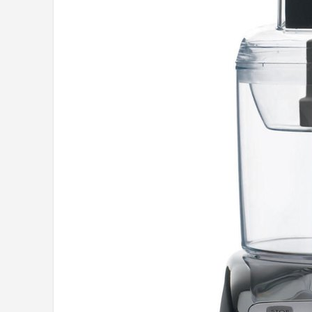
Juicers
Shop
POPULAIRE MERKEN
Kenwood
Moulinex
KitchenAid
Magimix
Braun
Bardi