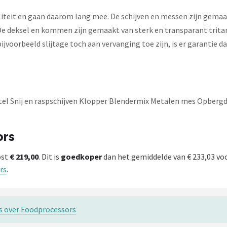
iteit en gaan daarom lang mee. De schijven en messen zijn gemaakt
. De deksel en kommen zijn gemaakt van sterk en transparant trita
ijvoorbeeld slijtage toch aan vervanging toe zijn, is er garantie d
tel Snij en raspschijven Klopper Blendermix Metalen mes Opber
ors
ost
€ 219,00
. Dit is
goedkoper
dan het gemiddelde van € 233,03 vo
rs
.
s over Foodprocessors