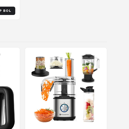
taaf
P BOL
er -
rt -