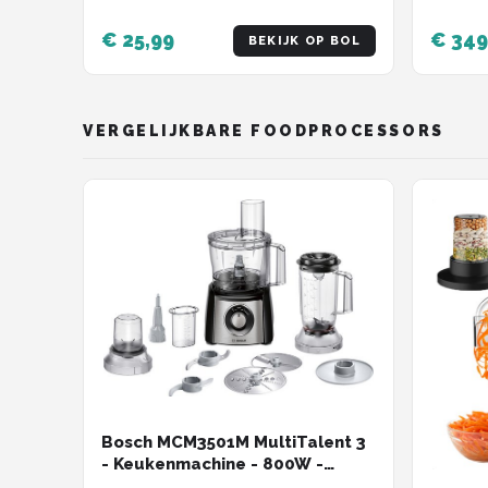
Maatbeker - EB-115560.14 -
Eierwekker Wit
€ 25,99
€ 349
BEKIJK OP BOL
VERGELIJKBARE FOODPROCESSORS
Bosch MCM3501M MultiTalent 3
- Keukenmachine - 800W -
Zwart/RVS