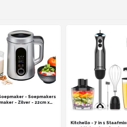
Soepmaker - Soepmakers
maker - Zilver - 22cm x
 28cm; 2.52 kg
Kitchello - 7 in 1 Staafmix