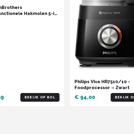
nBrothers
unctionele Hakmolen 5-in-
mpacte 0,5L
machine - Zwart
Philips Viva HR7510/10 -
Foodprocessor – Zwart
99
€ 94,00
BEKIJK OP BOL
BEKIJK O