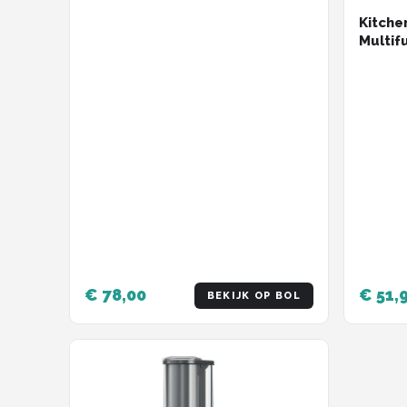
Kitche
Multif
1 - Co
Keuken
€ 78,00
€ 51,
BEKIJK OP BOL