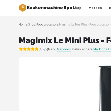
Keukenmachine Spot
Shop
Merken
Zoeken
Home
/
Shop
/
Foodprocessors
/
Magimix Le Mini Plus - Foodprocessor 
NAVIGATIE
Shop
Magimix Le Mini Plus - 
Merken
(4,5/5)
Merk:
Merkloos
· Bekijk andere
Merkloos F
Blog
MasterChef
Restaurants
Keukenmachines
Staafmixers