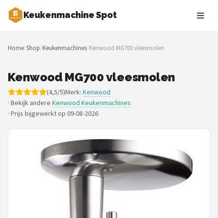
Keukenmachine Spot
Zoeken
Home
/
Shop
/
Keukenmachines
/
Kenwood MG700 vleesmolen
NAVIGATIE
Shop
Kenwood MG700 vleesmolen
(4,5/5)
Merk:
Kenwood
Merken
· Bekijk andere
Kenwood Keukenmachines
·
Prijs bijgewerkt op 09-08-2026
Blog
MasterChef
Restaurants
Keukenmachines
Staafmixers