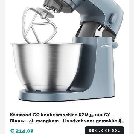
Kenwood GO keukenmachine KZM35.000GY -
Blauw - 4L mengkom - Handvat voor gemakkelijk
verplaatsen - Compacte keukenrobot -
€ 214,00
BEKIJK OP BOL
Opbergen in keukenkast of lade - [onderdeel GO