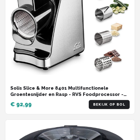
Solis Slice & More 8401 Multifunctionele
Groentesnijder en Rasp - RVS Foodprocessor -
Hakmolen Elektrisch - Chopper - Zilver
€ 92,99
BEKIJK OP BOL