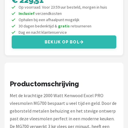
Bartscher
Op voorraad. Voor 23:59 uur besteld, morgen in huis
Inclusief
verzendkosten
Nutribullet
Ophalen bij een afhaalpunt mogelijk
30 dagen bedenktijd &
gratis
retourneren
KitchenBrothers
Dag en nacht klantenservice
BEKIJK OP BOL
Philips
Alle merken →
Productomschrijving
Met de krachtige 2000 Watt Kenwood Excel PRO
vleesmolen MG700 bespaart u veel tijd en geld. Door de
geborsteld metalen behuizing en het stevige ontwerp
past deze vleesmolen perfect in een moderne keuken.
De MG700 verwerkt 3 kg vlees per minuut, heeft een