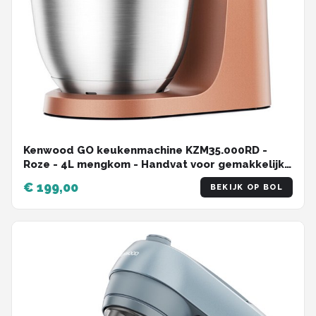
Kenwood GO keukenmachine KZM35.000RD -
Roze - 4L mengkom - Handvat voor gemakkelijk
verplaatsen - Compacte keukenrobot -
€ 199,00
BEKIJK OP BOL
Opbergen in keukenkast of lade - [onderdeel GO
collectie]