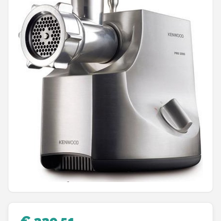
Juicers
Shop
POPULAIRE MERKEN
Kenwood
Moulinex
KitchenAid
Magimix
Braun
Bardi
€ 229,51