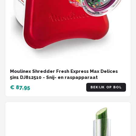
Moulinex Shredder Fresh Express Max Delices
5in1 DJ812510 - Snij- en raspapparaat
€ 87,95
BEKIJK OP BOL