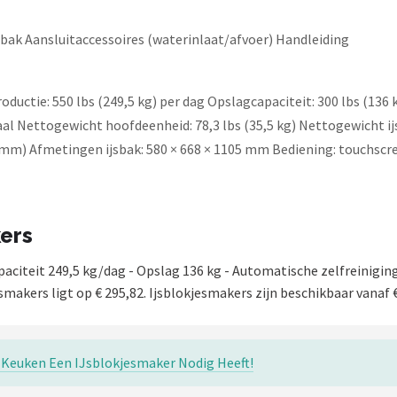
ak Aansluitaccessoires (waterinlaat/afvoer) Handleiding
ductie: 550 lbs (249,5 kg) per dag Opslagcapaciteit: 300 lbs (136 k
al Nettogewicht hoofdeenheid: 78,3 lbs (35,5 kg) Nettogewicht ij
08 mm) Afmetingen ijsbak: 580 × 668 × 1105 mm Bediening: touchscre
kers
citeit 249,5 kg/dag - Opslag 136 kg - Automatische zelfreiniging
smakers ligt op € 295,82. Ijsblokjesmakers zijn beschikbaar vanaf €
Keuken Een IJsblokjesmaker Nodig Heeft!