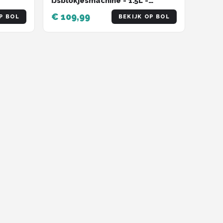
IJsblokjesmachine - 1.5L -
Zwart
IJsblokjesmaker – 12kg/24 uur -
€ 109,99
P BOL
BEKIJK OP BOL
Draagbaar -
Zelfreinigingsfunctie - Zwart