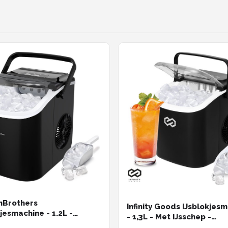
nBrothers
Infinity Goods IJsblokjes
jesmachine - 1.2L -
- 1,3L - Met IJsschep -
kjesmaker - IJsschep –
Zelfreinigingsfunctie - 1