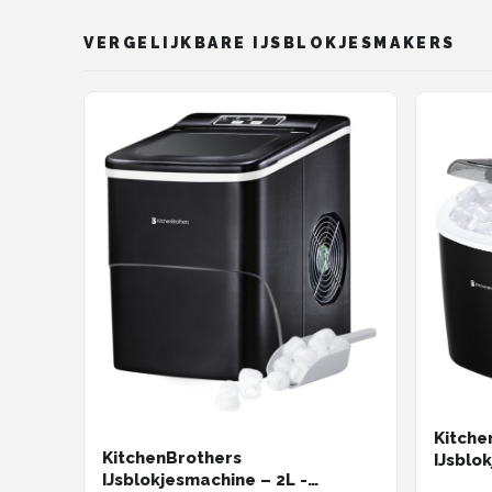
VERGELIJKBARE IJSBLOKJESMAKERS
Kitche
KitchenBrothers
IJsblok
IJsblokjesmachine – 2L -
IJsblo