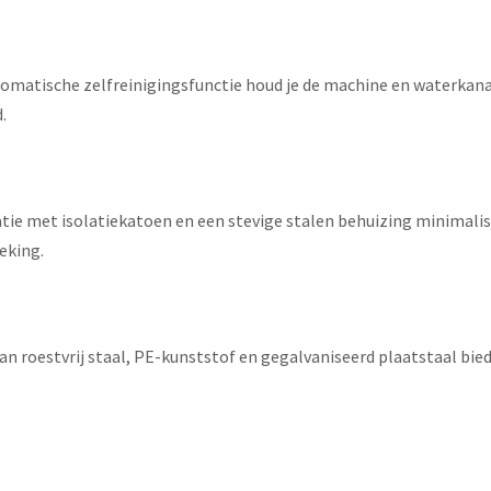
omatische zelfreinigingsfunctie houd je de machine en waterkana
.
ie met isolatiekatoen en een stevige stalen behuizing minimaliser
eking.
n roestvrij staal, PE-kunststof en gegalvaniseerd plaatstaal bied
.