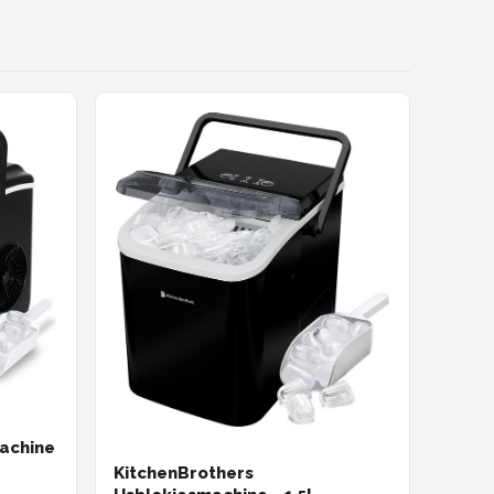
machine
KitchenBrothers
2KG /