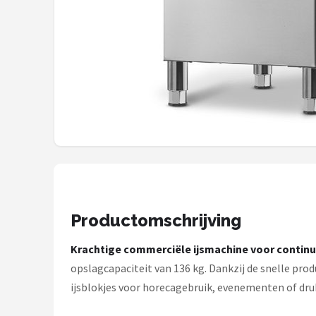
Bartscher
Nutribullet
KitchenBrothers
Philips
Alle merken →
Productomschrijving
Krachtige commerciële ijsmachine voor continue
opslagcapaciteit van 136 kg. Dankzij de snelle pro
ijsblokjes voor horecagebruik, evenementen of dr