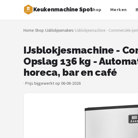
Keukenmachine Spot
Shop
Merken
Zoeken
Home
/
Shop
/
IJsblokjesmakers
/
IJsblokjesmachine - Commerciële ijsma
NAVIGATIE
Shop
IJsblokjesmachine - Co
Opslag 136 kg - Automat
Merken
horeca, bar en café
Blog
·
Prijs bijgewerkt op 06-08-2026
MasterChef
Restaurants
Keukenmachines
Staafmixers