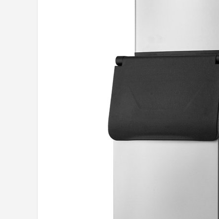
Juicers
Shop
POPULAIRE MERKEN
Kenwood
Moulinex
KitchenAid
Magimix
Braun
Bardi