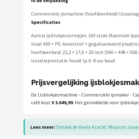
In de verpakking
Commerciële ijsmachine (hoofdeenheid) IJsopslagb
Specificaties
Aantal ijsblokjesvormpjes: 160 stuks Maximale ijspro
staal 430 + PE-kunststof + gegalvaniseerd plaatsta
hoofdeenheid: 22,2 × 17,6 × 20 inch (566 × 448 × 5
Isolatieprestatie: houdt ijs 6–8 uur koud
Prijsvergelijking ijsblokjesma
De IJsblokjesmachine - Commerciële ijsmaker - Capa
café kost
€ 3.049,99
. Het gemiddelde voor ijsblokje
Lees meer:
Ontdek de Koele Kracht: Waarom Jouw 