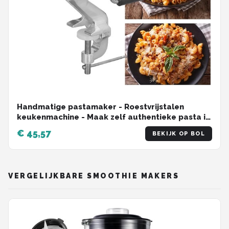
Handmatige pastamaker - Roestvrijstalen
keukenmachine - Maak zelf authentieke pasta in
slechts vier stappen - Geschikt voor het maken
€ 45,57
BEKIJK OP BOL
van aardappelballetjes en schelpjespasta
VERGELIJKBARE SMOOTHIE MAKERS