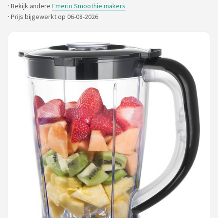
· Bekijk andere
Emerio Smoothie makers
·
Prijs bijgewerkt op 06-08-2026
Juicers
Shop
POPULAIRE MERKEN
Kenwood
Moulinex
KitchenAid
Magimix
Braun
Bardi