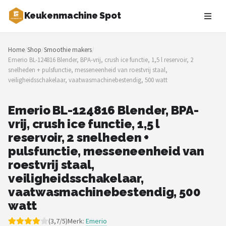
Keukenmachine Spot
Zoeken
Home
/
Shop
/
Smoothie makers
/
NAVIGATIE
Emerio BL-124816 Blender, BPA-vrij, crush ice functie, 1,5 l reservoir, 2
snelheden + pulsfunctie, messeneenheid van roestvrij staal,
Shop
veiligheidsschakelaar, vaatwasmachinebestendig, 500 watt
Merken
Emerio BL-124816 Blender, BPA-
vrij, crush ice functie, 1,5 l
Blog
reservoir, 2 snelheden +
MasterChef
pulsfunctie, messeneenheid van
roestvrij staal,
Restaurants
veiligheidsschakelaar,
vaatwasmachinebestendig, 500
Keukenmachines
watt
Staafmixers
(3,7/5)
Merk:
Emerio