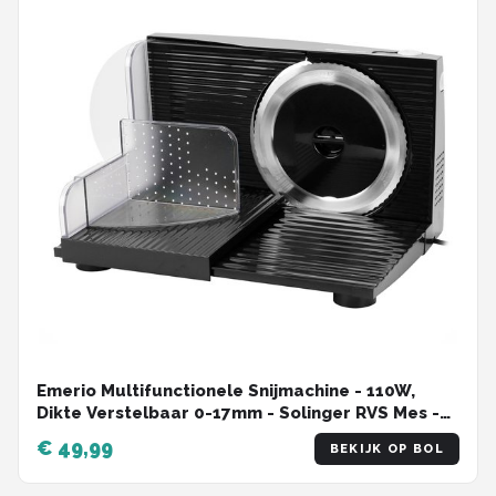
Emerio Multifunctionele Snijmachine - 110W,
Dikte Verstelbaar 0-17mm - Solinger RVS Mes -
Elektrische Snijmachine voor Brood, Kaas en
€ 49,99
BEKIJK OP BOL
Vlees - Broodsnijmachine Elektrisch - MS-
125000.1 Allessnijder Zwart