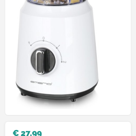
Bartscher
Nutribullet
KitchenBrothers
Philips
Alle merken →
€ 27,99