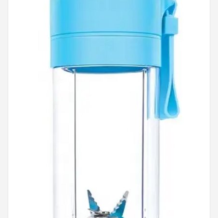
Juicers
Shop
POPULAIRE MERKEN
Kenwood
Moulinex
KitchenAid
Magimix
Braun
Bardi