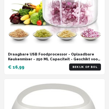
Draagbare USB Foodprocessor - Oplaadbare
Keukenmixer - 250 ML Capaciteit - Geschikt voor
Babyvoeding , Groente en Smoothie - Mini
€ 16,99
BEKIJK OP BOL
Blender - Blender To Go - Voor Onderweg