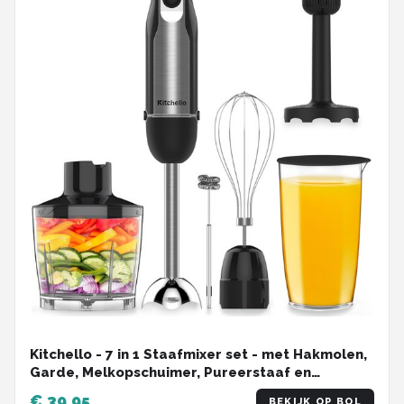
Kitchello - 7 in 1 Staafmixer set - met Hakmolen,
Garde, Melkopschuimer, Pureerstaaf en
Maatbeker - Soepmaker - Handmixer & Blender
€ 39,95
BEKIJK OP BOL