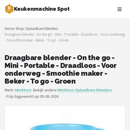
Keukenmachine Spot
Zoeken
Home
/
Shop
/
Oplaadbare blenders
/
NAVIGATIE
Draagbare blender - On the go - Mini - Portable - Draadloos - Voor onderweg
- Smoothie maker - Beker - To go - Groen
Shop
Merken
Draagbare blender - On the go -
Mini - Portable - Draadloos - Voor
Blog
onderweg - Smoothie maker -
Beker - To go - Groen
MasterChef
Merk:
Merkloos
· Bekijk andere
Merkloos Oplaadbare blenders
·
Prijs bijgewerkt op 05-08-2026
Restaurants
Keukenmachines
Staafmixers