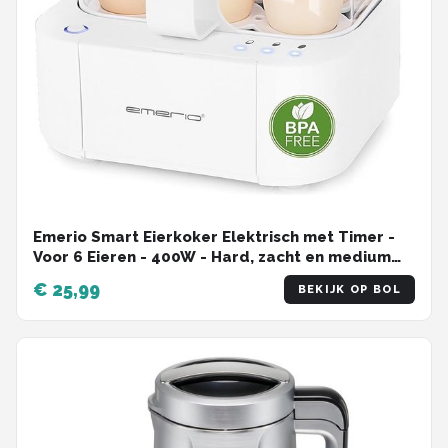
Emerio Smart Eierkoker Elektrisch met Timer -
Voor 6 Eieren - 400W - Hard, zacht en medium
gekookt - Inclusief Maatbeker - EB-115560.14 -
€ 25,99
BEKIJK OP BOL
Eierwekker Wit