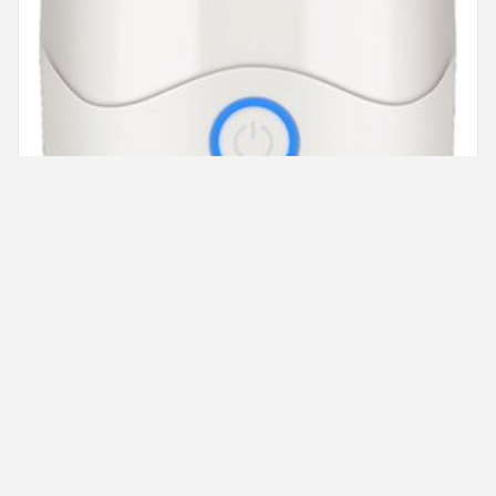
nutribullet Portable - Blender To Go - Mini
Blender - Draadloos - Wit Beige
€ 49,88
BEKIJK OP BOL