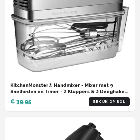
KitchenMonster® Handmixer - Mixer met 9
Snelheden en Timer - 2 Kloppers & 2 Deeghaken
& Garde & Opbergbak
€ 39,95
BEKIJK OP BOL