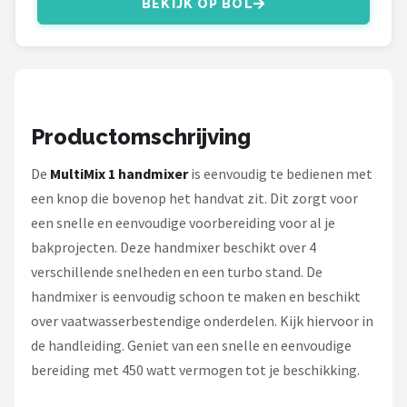
BEKIJK OP BOL
Bartscher
Nutribullet
KitchenBrothers
Productomschrijving
Philips
De
MultiMix 1 handmixer
is eenvoudig te bedienen met
Alle merken →
een knop die bovenop het handvat zit. Dit zorgt voor
een snelle en eenvoudige voorbereiding voor al je
bakprojecten. Deze handmixer beschikt over 4
verschillende snelheden en een turbo stand. De
handmixer is eenvoudig schoon te maken en beschikt
over vaatwasserbestendige onderdelen. Kijk hiervoor in
de handleiding. Geniet van een snelle en eenvoudige
bereiding met 450 watt vermogen tot je beschikking.