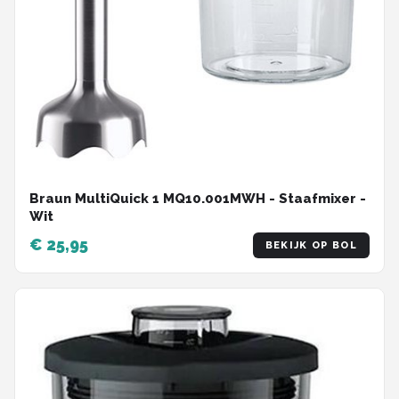
Braun MultiQuick 1 MQ10.001MWH - Staafmixer -
Wit
€ 25,95
BEKIJK OP BOL