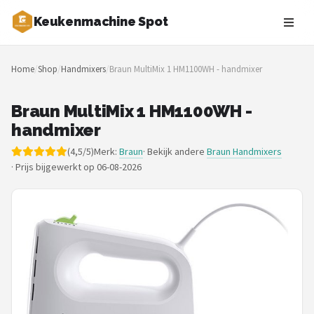
Keukenmachine Spot
Zoeken
Home
/
Shop
/
Handmixers
/
Braun MultiMix 1 HM1100WH - handmixer
NAVIGATIE
Shop
Braun MultiMix 1 HM1100WH -
handmixer
Merken
(4,5/5)
Merk:
Braun
· Bekijk andere
Braun Handmixers
·
Prijs bijgewerkt op 06-08-2026
Blog
MasterChef
Restaurants
Keukenmachines
Staafmixers