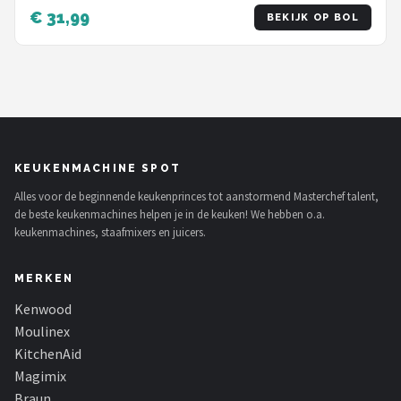
gardes - 5 snelheden en turbofunctie - 500W –
€ 31,99
BEKIJK OP BOL
Krachtige motor
KEUKENMACHINE SPOT
Alles voor de beginnende keukenprinces tot aanstormend Masterchef talent,
de beste keukenmachines helpen je in de keuken! We hebben o.a.
keukenmachines, staafmixers en juicers.
MERKEN
Kenwood
Moulinex
KitchenAid
Magimix
Braun