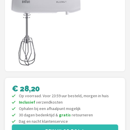
Juicers
Shop
POPULAIRE MERKEN
Kenwood
Moulinex
KitchenAid
€ 28,20
Magimix
Op voorraad. Voor 23:59 uur besteld, morgen in huis
Inclusief
verzendkosten
Braun
Ophalen bij een afhaalpunt mogelijk
30 dagen bedenktijd &
gratis
retourneren
Bardi
Dag en nacht klantenservice