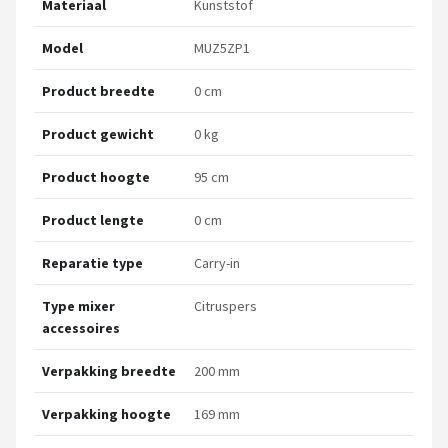
Materiaal
Kunststof
Model
MUZ5ZP1
Product breedte
0 cm
Product gewicht
0 kg
Product hoogte
95 cm
Product lengte
0 cm
Reparatie type
Carry-in
Type mixer
Citruspers
accessoires
Verpakking breedte
200 mm
Verpakking hoogte
169 mm