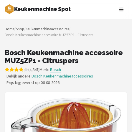
Keukenmachine Spot
Zoeken
Home
/
Shop
/
Keukenmachineaccessoires
/
NAVIGATIE
Bosch Keukenmachine accessoire MUZ5ZP1 - Citruspers
Shop
Bosch Keukenmachine accessoire
Merken
MUZ5ZP1 - Citruspers
(4,3/5)
Merk:
Bosch
Blog
· Bekijk andere
Bosch Keukenmachineaccessoires
·
Prijs bijgewerkt op 06-08-2026
MasterChef
Restaurants
Keukenmachines
Staafmixers