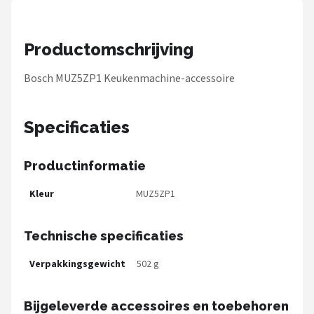
Bartscher
Nutribullet
Productomschrijving
KitchenBrothers
Bosch MUZ5ZP1 Keukenmachine-accessoire
Philips
Specificaties
Alle merken →
Productinformatie
Kleur
MUZ5ZP1
Technische specificaties
Verpakkingsgewicht
502 g
Bijgeleverde accessoires en toebehoren