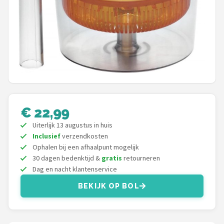
Juicers
Shop
POPULAIRE MERKEN
Kenwood
Moulinex
€ 22,99
Uiterlijk 13 augustus in huis
KitchenAid
Inclusief
verzendkosten
Ophalen bij een afhaalpunt mogelijk
Magimix
30 dagen bedenktijd &
gratis
retourneren
Dag en nacht klantenservice
Braun
BEKIJK OP BOL
Bardi