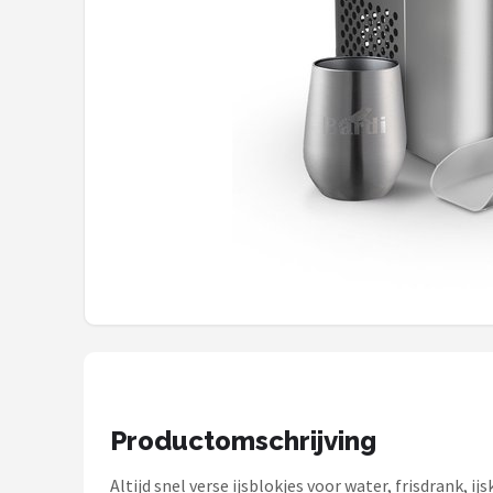
Juicers
Shop
POPULAIRE MERKEN
Kenwood
Moulinex
KitchenAid
Magimix
Braun
Productomschrijving
Bardi
Altijd snel verse ijsblokjes voor water, frisdrank, i