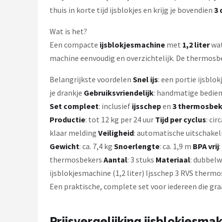
Bartscher
thuis in korte tijd ijsblokjes en krijg je bovendien
3
Nutribullet
Wat is het?
Een compacte
ijsblokjesmachine
met
1,2 liter
wat
KitchenBrothers
machine eenvoudig en overzichtelijk. De thermosb
Philips
Belangrijkste voordelen
Snel ijs
: een portie ijsblok
je drankje
Gebruiksvriendelijk
: handmatige bedien
Alle merken →
Set compleet
: inclusief
ijsschep
en
3 thermosbek
Productie
: tot 12 kg per 24 uur
Tijd per cyclus
: ci
klaar melding
Veiligheid
: automatische uitschake
Gewicht
: ca. 7,4 kg
Snoerlengte
: ca. 1,9 m
BPA vrij
:
thermosbekers
Aantal
: 3 stuks
Materiaal
: dubbel
ijsblokjesmachine (1,2 liter) Ijsschep 3 RVS therm
Een praktische, complete set voor iedereen die gr
Prijsvergelijking ijsblokjesma