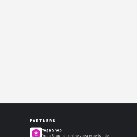
PARTNERS
Yoga Shop
Yoga Shop - de online yoga experts! - de