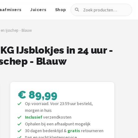
Zoeken
aafmixers
Juicers
Shop
 en Ijsschep - Blauw
KG IJsblokjes in 24 uur -
sschep - Blauw
€ 89,99
Op voorraad. Voor 23:59 uur besteld,
morgen in huis
Inclusief
verzendkosten
Ophalen bij een afhaalpunt mogelijk
30 dagen bedenktijd &
gratis
retourneren
Dag en nacht klantenservice