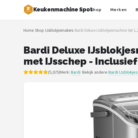
Keukenmachine Spot
Shop
Merken
Zoeken
Home
/
Shop
/
IJsblokjesmakers
/
Bardi Deluxe IJsblokjesmachine Set 1,2 
NAVIGATIE
Shop
Bardi Deluxe IJsblokjesm
met IJsschep - Inclusie
Merken
(5,0/5)
Merk:
Bardi
· Bekijk andere
Bardi IJsblokje
Blog
MasterChef
Restaurants
Keukenmachines
Staafmixers