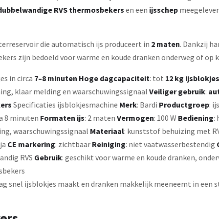
 dubbelwandige RVS thermosbekers
en een
ijsschep
meegelever
erreservoir die automatisch ijs produceert in
2 maten
. Dankzij h
ekers zijn bedoeld voor warme en koude dranken onderweg of op k
jes in circa
7–8 minuten
Hoge dagcapaciteit
: tot
12 kg ijsblokjes
ing, klaar melding en waarschuwingssignaal
Veiliger gebruik
:
au
ers
Specificaties ijsblokjesmachine
Merk
: Bardi
Productgroep
: 
rca 8 minuten
Formaten ijs
: 2 maten
Vermogen
: 100 W
Bediening
:
ling, waarschuwingssignaal
Materiaal
: kunststof behuizing met R
 ja
CE markering
: zichtbaar
Reiniging
: niet vaatwasserbestendig
wandig RVS
Gebruik
: geschikt voor warme en koude dranken, onder
osbekers
aag snel ijsblokjes maakt en dranken makkelijk meeneemt in een 
kers