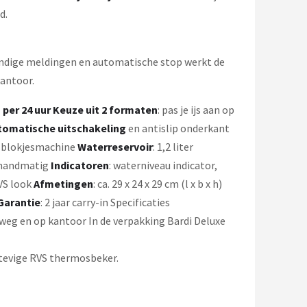
d.
andige meldingen en automatische stop werkt de
antoor.
 per 24 uur
Keuze uit 2 formaten
: pas je ijs aan op
tomatische uitschakeling
en antislip onderkant
ijsblokjesmachine
Waterreservoir
: 1,2 liter
 handmatig
Indicatoren
: waterniveau indicator,
VS look
Afmetingen
: ca. 29 x 24 x 29 cm (l x b x h)
Garantie
: 2 jaar carry-in Specificaties
weg en op kantoor In de verpakking Bardi Deluxe
stevige RVS thermosbeker.