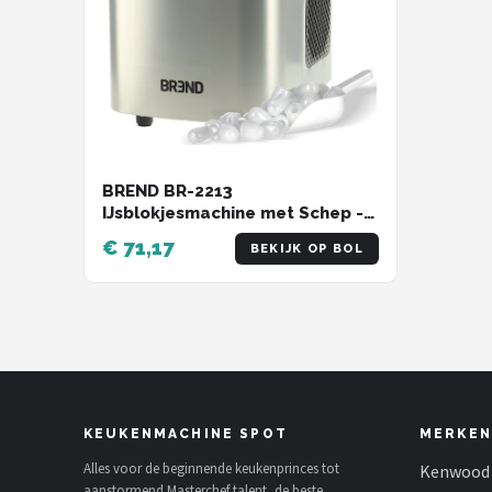
BREND BR-2213
IJsblokjesmachine met Schep -
Draagbare IJsblokjesmaker –
€ 71,17
BEKIJK OP BOL
RVS
KEUKENMACHINE SPOT
MERKEN
Alles voor de beginnende keukenprinces tot
Kenwood
aanstormend Masterchef talent, de beste