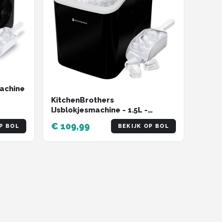
machine
KitchenBrothers
2KG /
IJsblokjesmachine - 1.5L -
Zwart
IJsblokjesmaker – 12kg/24 uur -
€ 109,99
P BOL
BEKIJK OP BOL
Draagbaar -
Zelfreinigingsfunctie - Zwart