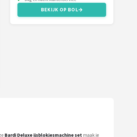
BEKIJK OP BOL
eze
Bardi Deluxe ijsblokjesmachine set
maak je