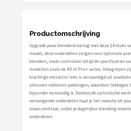
Bartscher
Nutribullet
KitchenBrothers
Productomschrijving
Philips
Upgrade jouw blenderervaring met deze 14 stuks ve
maakt, deze onderdelen zorgen voor optimale prest
Alle merken →
blenders, maar controleer altijd de specificaties v
modellen zoals de RX of Pro+ series. Inbegrepen zij
krachtige extractor mes is vervaardigd uit voedselv
siliconen rubberen pakkingen, waardoor lekkages 
bijzonder eenvoudig is. Dankzij de cyclonische w
vervangende onderdelen haal je het meeste uit jo
staan centraal, zodat je dagelijkse blending moeit
onderdelen.