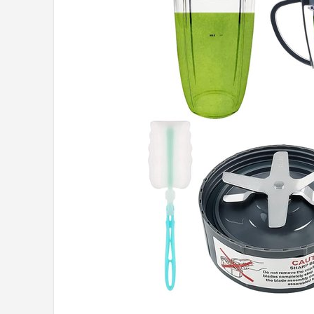
Juicers
Shop
POPULAIRE MERKEN
Kenwood
Moulinex
KitchenAid
Magimix
Braun
Bardi