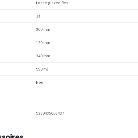
Losse glazen fles
Ja
200 mm
120 mm
340 mm
950 ml
Nee
9389495663497
ssoires