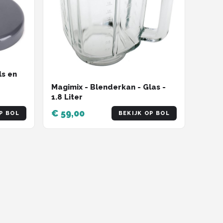
ls en
Magimix - Blenderkan - Glas -
1.8 Liter
00w
€ 59,00
P BOL
BEKIJK OP BOL