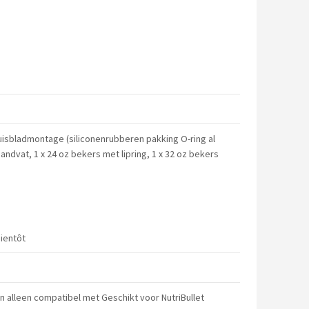
isbladmontage (siliconenrubberen pakking O-ring al
handvat, 1 x 24 oz bekers met lipring, 1 x 32 oz bekers
bientôt
n alleen compatibel met Geschikt voor NutriBullet