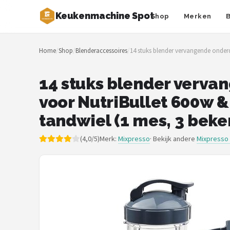
Keukenmachine Spot
Shop
Merken
Zoeken
Home
/
Shop
/
Blenderaccessoires
/
14 stuks blender vervangende onderde
NAVIGATIE
Shop
14 stuks blender verva
voor NutriBullet 600w &
Merken
tandwiel (1 mes, 3 beker
Blog
(4,0/5)
Merk:
Mixpresso
· Bekijk andere
Mixpresso
MasterChef
Restaurants
Keukenmachines
Staafmixers