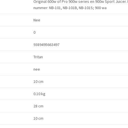
Original 600w of Pro 900w series en 900w Sport Juicer
nummer: NB-101, NB-101B, NB-101S; 900 wa
Nee
0
9389495663497
Tritan
nee
10 cm
0.10 kg
28 cm
10 cm