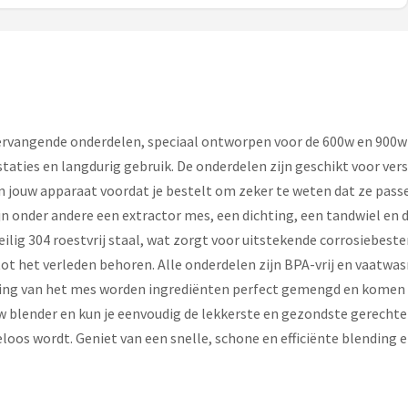
rvangende onderdelen, speciaal ontworpen voor de 600w en 900w s
aties en langdurig gebruik. De onderdelen zijn geschikt voor ver
an jouw apparaat voordat je bestelt om zeker te weten dat ze pass
n onder andere een extractor mes, een dichting, een tandwiel en di
eilig 304 roestvrij staal, wat zorgt voor uitstekende corrosiebest
tot het verleden behoren. Alle onderdelen zijn BPA-vrij en vaa
erking van het mes worden ingrediënten perfect gemengd en komen
uw blender en kun je eenvoudig de lekkerste en gezondste gerech
eloos wordt. Geniet van een snelle, schone en efficiënte blending