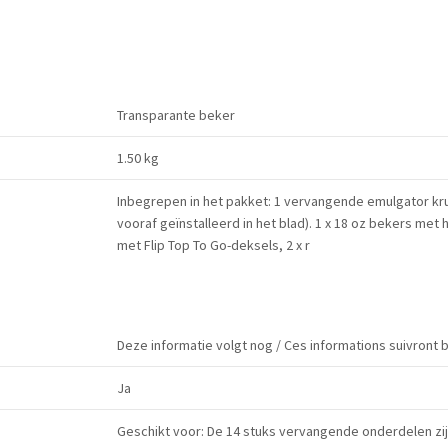
Transparante beker
1.50 kg
Inbegrepen in het pakket: 1 vervangende emulgator kru
vooraf geïnstalleerd in het blad). 1 x 18 oz bekers met 
met Flip Top To Go-deksels, 2 x r
Deze informatie volgt nog / Ces informations suivront 
Ja
Geschikt voor: De 14 stuks vervangende onderdelen zij