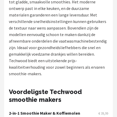
tot gladde, smaakvolle smoothies. Het moderne
ontwerp past in elke keuken, en de duurzame
Juicers
materialen garanderen een lange levensduur. Met
verschillende snelheidsinstellingen kunnen gebruikers
Shop
de textuur naar wens aanpassen. Bovendien zijn de
POPULAIRE MERKEN
modellen eenvoudig schoon te maken dankzij de
afneembare onderdelen die vaatwasmachinebestendig
Kenwood
zijn. Ideaal voor gezondheidsliefhebbers die snel en
gemakkelijk voedzame drankjes willen bereiden.
Moulinex
Techwood biedt een uitstekende prijs-
kwaliteitverhouding voor zowel beginners als ervaren
KitchenAid
smoothie-makers.
Magimix
Voordeligste Techwood
Braun
smoothie makers
Bardi
2-in-1 Smoothie Maker & Koffiemolen
€ 39,99