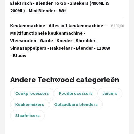
Bartscher
Elektrisch - Blender To Go - 2 Bekers (400ML &
200ML) - Mini Blender - Wit
Nutribullet
Keukenmachine - Alles in 1 keukenmachine -
€ 130,00
KitchenBrothers
Multifunctionele keukenmachine -
Vleesmolen - Garde - Kneder - Shredder -
Philips
Sinaasappelpers - Hakselaar - Blender - 1100W
- Blauw
Alle merken →
Andere Techwood categorieën
Cookprocessors
Foodprocessors
Juicers
Keukenmixers
Oplaadbare blenders
Staafmixers