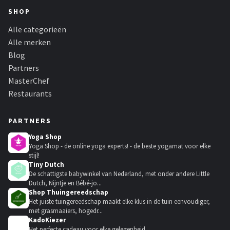
SHOP
Alle categorieën
Alle merken
Blog
Partners
MasterChef
Restaurants
PARTNERS
Yoga Shop
Yoga Shop - de online yoga experts! - de beste yogamat voor elke
stijl!
Tiny Dutch
De schattigste babywinkel van Nederland, met onder andere Little
Dutch, Nijntje en Bébé-jo...
Shop Thuingereedschap
Het juiste tuingereedschap maakt elke klus in de tuin eenvoudiger,
met grasmaaiers, hogedr...
KadoKiezer
🎁
Het perfecte cadeau voor elke gelegenheid.