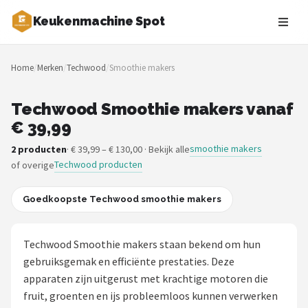
Keukenmachine Spot
Zoeken
Home
/
Merken
/
Techwood
/
Smoothie makers
NAVIGATIE
Shop
Techwood Smoothie makers vanaf
€ 39,99
Merken
smoothie makers
2 producten
· € 39,99 – € 130,00 · Bekijk alle
Techwood producten
of overige
Blog
MasterChef
Goedkoopste Techwood smoothie makers
Restaurants
Techwood Smoothie makers staan bekend om hun
gebruiksgemak en efficiënte prestaties. Deze
Keukenmachines
apparaten zijn uitgerust met krachtige motoren die
fruit, groenten en ijs probleemloos kunnen verwerken
Staafmixers