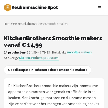
Keukenmachine Spot
Zoeken
Home
/
Merken
/
KitchenBrothers
/
Smoothie makers
NAVIGATIE
Shop
KitchenBrothers Smoothie makers
vanaf € 14,99
Merken
smoothie makers
14 producten
· € 14,99 – € 79,99 · Bekijk alle
KitchenBrothers producten
of overige
Blog
MasterChef
Goedkoopste KitchenBrothers smoothie makers
Restaurants
De KitchenBrothers smoothie makers zijn innovatieve
apparaten ontworpen voor gemak en efficiëntie in de
Keukenmachines
keuken. Met krachtige motoren en duurzame messen
zijn ze perfect voor het mengen van smoothies, shakes
Staafmixers