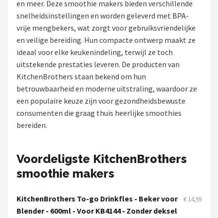
en meer. Deze smoothie makers bieden verschillende
snelheidsinstellingen en worden geleverd met BPA-
Juicers
vrije mengbekers, wat zorgt voor gebruiksvriendelijke
en veilige bereiding. Hun compacte ontwerp maakt ze
Shop
ideaal voor elke keukenindeling, terwijl ze toch
POPULAIRE MERKEN
uitstekende prestaties leveren. De producten van
KitchenBrothers staan bekend om hun
Kenwood
betrouwbaarheid en moderne uitstraling, waardoor ze
een populaire keuze zijn voor gezondheidsbewuste
Moulinex
consumenten die graag thuis heerlijke smoothies
bereiden.
KitchenAid
Magimix
Voordeligste KitchenBrothers
smoothie makers
Braun
Bardi
KitchenBrothers To-go Drinkfles - Beker voor
€ 14,99
Blender - 600ml - Voor KB4144 - Zonder deksel