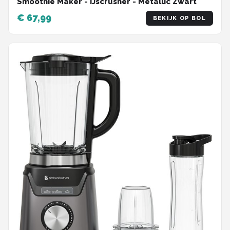
Smoothie Maker - IJscrusher - Metallic Zwart
€ 67,99
BEKIJK OP BOL