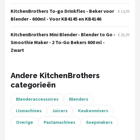
Bartscher
KitchenBrothers To-go Drinkfles - Beker voor
€ 14,99
Nutribullet
Blender - 600ml - Voor KB4145 en KB4146
KitchenBrothers
KitchenBrothers Mini Blender - Blender to Go -
€ 26,99
Smoothie Maker - 2 To-Go Bekers 600 ml -
Philips
Zwart
Alle merken →
Andere KitchenBrothers
categorieën
Blenderaccessoires
Blenders
IJsmachines
Juicers
Keukenmixers
Overige
Pastamachines
Soepmakers