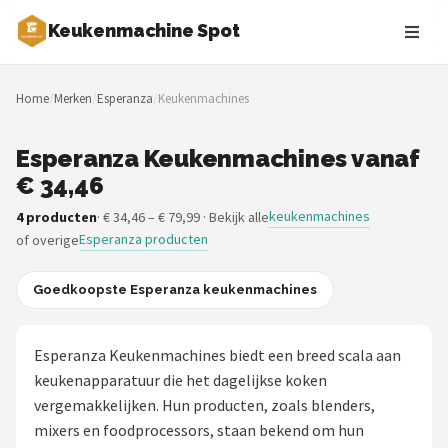
Keukenmachine Spot
Zoeken
Home
/
Merken
/
Esperanza
/
Keukenmachines
NAVIGATIE
Shop
Esperanza Keukenmachines vanaf
€ 34,46
Merken
keukenmachines
4 producten
· € 34,46 – € 79,99 · Bekijk alle
Esperanza producten
of overige
Blog
MasterChef
Goedkoopste Esperanza keukenmachines
Restaurants
Esperanza Keukenmachines biedt een breed scala aan
keukenapparatuur die het dagelijkse koken
Keukenmachines
vergemakkelijken. Hun producten, zoals blenders,
mixers en foodprocessors, staan bekend om hun
Staafmixers