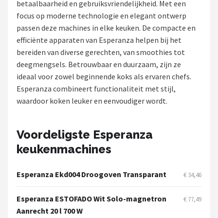
betaalbaarheid en gebruiksvriendelijkheid. Met een
focus op moderne technologie en elegant ontwerp
Juicers
passen deze machines in elke keuken. De compacte en
efficiënte apparaten van Esperanza helpen bij het
Shop
bereiden van diverse gerechten, van smoothies tot
POPULAIRE MERKEN
deegmengsels. Betrouwbaar en duurzaam, zijn ze
ideaal voor zowel beginnende koks als ervaren chefs.
Kenwood
Esperanza combineert functionaliteit met stijl,
waardoor koken leuker en eenvoudiger wordt.
Moulinex
KitchenAid
Voordeligste Esperanza
keukenmachines
Magimix
Braun
Esperanza Ekd004 Droogoven Transparant
€ 34,46
Bardi
Esperanza ESTOFADO Wit Solo-magnetron
€ 77,49
Aanrecht 20 l 700 W