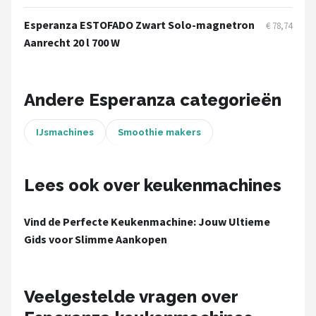
Bartscher
Esperanza ESTOFADO Zwart Solo-magnetron
€ 78,74
Nutribullet
Aanrecht 20 l 700 W
KitchenBrothers
Andere Esperanza categorieën
Philips
IJsmachines
Smoothie makers
Alle merken →
Lees ook over keukenmachines
Vind de Perfecte Keukenmachine: Jouw Ultieme
Gids voor Slimme Aankopen
Veelgestelde vragen over