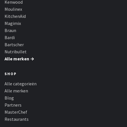
Kenwood
Bartscher
Moulinex
Nutribullet
KitchenAid
Magimix
KitchenBrothers
Braun
Bardi
Philips
Bartscher
Nutribullet
Alle merken →
Alle merken →
SHOP
Alle categorieën
Alle merken
Blog
Partners
MasterChef
Restaurants