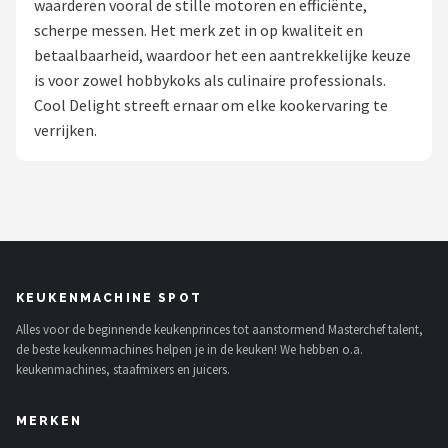
waarderen vooral de stille motoren en efficiënte,
scherpe messen. Het merk zet in op kwaliteit en
Juicers
betaalbaarheid, waardoor het een aantrekkelijke keuze
is voor zowel hobbykoks als culinaire professionals.
Shop
Cool Delight streeft ernaar om elke kookervaring te
POPULAIRE MERKEN
verrijken.
Kenwood
Moulinex
KitchenAid
KEUKENMACHINE SPOT
Magimix
Alles voor de beginnende keukenprinces tot aanstormend Masterchef talent,
de beste keukenmachines helpen je in de keuken! We hebben o.a.
Braun
keukenmachines, staafmixers en juicers.
Bardi
MERKEN