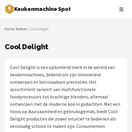
Keukenmachine Spot
Zoeken
Home
/
Merken
/
Cool Delight
NAVIGATIE
Shop
Cool Delight
Merken
Cool Delight is een opkomend merk in de wereld van
Blog
keukenmachines, bekend om zijn innovatieve
ontwerpen en betrouwbare prestaties. Het
MasterChef
assortiment varieert van multifunctionele
foodprocessors tot krachtige blenders, allemaal
Restaurants
ontworpen met de moderne kok in gedachten. Met een
focus op duurzaamheid en gebruiksgemak, biedt Cool
Keukenmachines
Delight producten die zowel intuïtief te bedienen als
eenvoudig schoon te maken zijn. Consumenten
Staafmixers