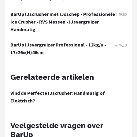
Bartscher
BarUp IJscrusher met IJsschep - Professionele
€ 49,00
Nutribullet
Ice Crusher - RVS Messen - IJsvergruizer
Handmatig
KitchenBrothers
BarUp IJsvergruizer Professional - 12kg/u -
€ 76,19
Philips
17x26x(H)46cm
Alle merken →
Gerelateerde artikelen
Vind de Perfecte IJscrusher: Handmatig of
Elektrisch?
Veelgestelde vragen over
BarUp