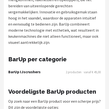
bereiden van uiteenlopende gerechten
Juicers
vergemakkelijken. Innovatie en gebruiksgemak staan
hoog in het vaandel, waardoor de apparaten intuïtief
Shop
en eenvoudig te bedienen zijn. BarUp combineert
POPULAIRE MERKEN
moderne technologie met esthetiek, wat resulteert in
keukenmachines die niet alleen functioneel, maar ook
Kenwood
visueel aantrekkelijk zijn.
Moulinex
BarUp per categorie
KitchenAid
BarUp IJscrushers
2 producten · vanaf € 49,00
Magimix
Braun
Voordeligste BarUp producten
Bardi
Op zoek naar een BarUp product voor een scherpe prijs?
Dit zijn de voordeligste opties: