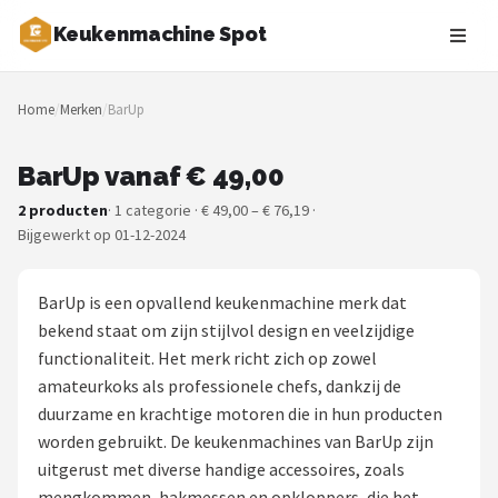
Keukenmachine Spot
Zoeken
Home
/
Merken
/
BarUp
NAVIGATIE
Shop
BarUp vanaf € 49,00
2 producten
· 1 categorie · € 49,00 – € 76,19 ·
Merken
Bijgewerkt op 01-12-2024
Blog
BarUp is een opvallend keukenmachine merk dat
MasterChef
bekend staat om zijn stijlvol design en veelzijdige
functionaliteit. Het merk richt zich op zowel
Restaurants
amateurkoks als professionele chefs, dankzij de
duurzame en krachtige motoren die in hun producten
Keukenmachines
worden gebruikt. De keukenmachines van BarUp zijn
uitgerust met diverse handige accessoires, zoals
Staafmixers
mengkommen, hakmessen en opkloppers, die het