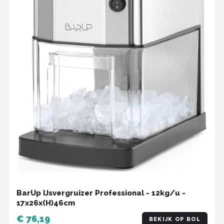
BarUp IJsvergruizer Professional - 12kg/u -
17x26x(H)46cm
€ 76,19
BEKIJK OP BOL