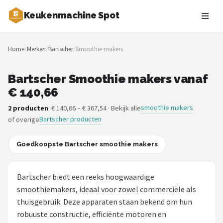
Keukenmachine Spot
Zoeken
Home
/
Merken
/
Bartscher
/
Smoothie makers
NAVIGATIE
Shop
Bartscher Smoothie makers vanaf
€ 140,66
Merken
smoothie makers
2 producten
· € 140,66 – € 367,54 · Bekijk alle
Bartscher producten
of overige
Blog
MasterChef
Goedkoopste Bartscher smoothie makers
Restaurants
Bartscher biedt een reeks hoogwaardige
smoothiemakers, ideaal voor zowel commerciële als
Keukenmachines
thuisgebruik. Deze apparaten staan bekend om hun
robuuste constructie, efficiënte motoren en
Staafmixers