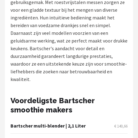
gebruiksgemak. Met roestvrijstalen messen zorgen ze
voor een gladde textuur bij het mengen van diverse
Juicers
ingrediënten. Hun intuïtieve bediening maakt het
bereiden van voedzame drankjes snel en simpel.
Shop
Daarnaast zijn veel modellen voorzien van een
POPULAIRE MERKEN
geluidsarme werking, wat ze perfect maakt voor drukke
keukens. Bartscher's aandacht voor detail en
Kenwood
duurzaamheid garandeert langdurige prestaties,
waardoor ze een uitstekende keuze zijn voor smoothie-
Moulinex
liefhebbers die zoeken naar betrouwbaarheid en
kwaliteit.
KitchenAid
Magimix
Voordeligste Bartscher
smoothie makers
Braun
Bardi
Bartscher multi-blender | 2,1 Liter
€ 140,66