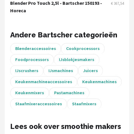
Bartscher
Blender Pro Touch 2,5l - Bartscher 150193 -
€ 367,54
Horeca
Nutribullet
KitchenBrothers
Andere Bartscher categorieën
Philips
Blenderaccessoires
Cookprocessors
Foodprocessors
IJsblokjesmakers
Alle merken →
IJscrushers
IJsmachines
Juicers
Keukenmachineaccessoires
Keukenmachines
Keukenmixers
Pastamachines
Staafmixeraccessoires
Staafmixers
Lees ook over smoothie makers