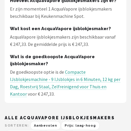
Hoeveel AcquaVapore ijsblokjesmakers zijn er?
Bartscher
Er zijn momenteel 1 AcquaVapore ijsblokjesmakers
beschikbaar bij Keukenmachine Spot.
Nutribullet
Wat kost een AcquaVapore ijsblokjesmaker?
KitchenBrothers
AcquaVapore ijsblokjesmakers zijn beschikbaar vanaf
€ 247,33. De gemiddelde prijs is € 247,33.
Philips
Wat is de goedkoopste AcquaVapore
Alle merken →
ijsblokjesmaker?
De goedkoopste optie is de
Compacte
IJsblokjesmachine - 9 IJsblokjes in 6 Minuten, 12 kg per
Dag, Roestvrij Staal, Zelfreinigend voor Thuis en
Kantoor
voor € 247,33.
ALLE ACQUAVAPORE IJSBLOKJESMAKERS
SORTEREN:
Aanbevolen
Prijs: laag-hoog