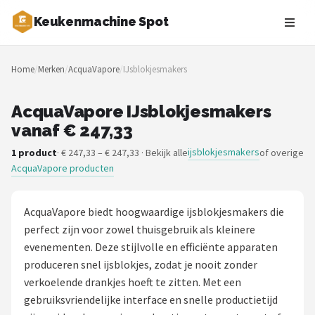
Keukenmachine Spot
Zoeken
Home
/
Merken
/
AcquaVapore
/
IJsblokjesmakers
NAVIGATIE
Shop
AcquaVapore IJsblokjesmakers
vanaf € 247,33
Merken
ijsblokjesmakers
1 product
· € 247,33 – € 247,33 · Bekijk alle
of overige
AcquaVapore producten
Blog
MasterChef
AcquaVapore biedt hoogwaardige ijsblokjesmakers die
perfect zijn voor zowel thuisgebruik als kleinere
Restaurants
evenementen. Deze stijlvolle en efficiënte apparaten
produceren snel ijsblokjes, zodat je nooit zonder
Keukenmachines
verkoelende drankjes hoeft te zitten. Met een
gebruiksvriendelijke interface en snelle productietijd
Staafmixers