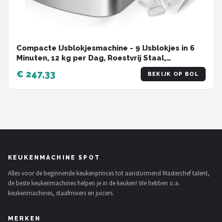
Compacte IJsblokjesmachine - 9 IJsblokjes in 6
Minuten, 12 kg per Dag, Roestvrij Staal,
Zelfreinigend voor Thuis en Kantoor
€ 247,33
BEKIJK OP BOL
KEUKENMACHINE SPOT
Alles voor de beginnende keukenprinces tot aanstormend Masterchef talent,
de beste keukenmachines helpen je in de keuken! We hebben o.a.
keukenmachines, staafmixers en juicers.
MERKEN