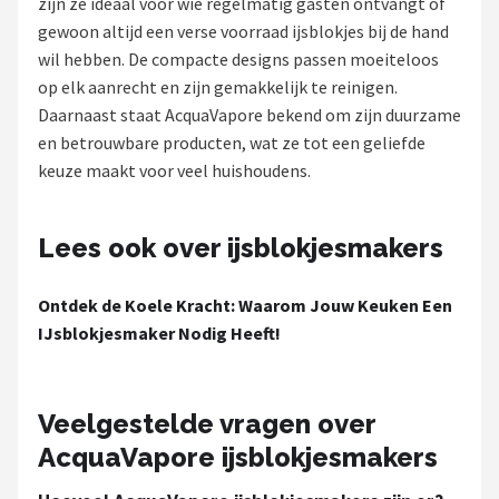
zijn ze ideaal voor wie regelmatig gasten ontvangt of
gewoon altijd een verse voorraad ijsblokjes bij de hand
Juicers
wil hebben. De compacte designs passen moeiteloos
op elk aanrecht en zijn gemakkelijk te reinigen.
Shop
Daarnaast staat AcquaVapore bekend om zijn duurzame
POPULAIRE MERKEN
en betrouwbare producten, wat ze tot een geliefde
keuze maakt voor veel huishoudens.
Kenwood
Moulinex
Lees ook over ijsblokjesmakers
KitchenAid
Ontdek de Koele Kracht: Waarom Jouw Keuken Een
IJsblokjesmaker Nodig Heeft!
Magimix
Braun
Veelgestelde vragen over
AcquaVapore ijsblokjesmakers
Bardi