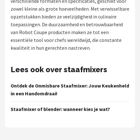
verschillende formaten en specificaties, geschikt voor
zowel kleine als grote hoeveelheden. Met verwisselbare
Juicers
opzetstukken bieden ze veelzijdigheid in culinaire
toepassingen. De duurzaamheid en betrouwbaarheid
Shop
van Robot Coupe producten maken ze tot een
POPULAIRE MERKEN
essentiële tool voor chefs wereldwijd, die constante
kwaliteit in hun gerechten nastreven.
Kenwood
Moulinex
Lees ook over staafmixers
KitchenAid
Ontdek de Onmisbare Staafmixer: Jouw Keukenheld
in een Handomdraai!
Magimix
Staafmixer of blender: wanneer kies je wat?
Braun
Bardi