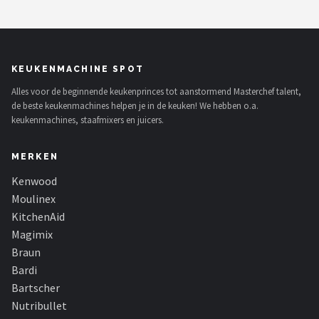
Bartscher
Nutribullet
KEUKENMACHINE SPOT
KitchenBrothers
Alles voor de beginnende keukenprinces tot aanstormend Masterchef talent,
de beste keukenmachines helpen je in de keuken! We hebben o.a.
Philips
keukenmachines, staafmixers en juicers.
Alle merken →
MERKEN
Kenwood
Moulinex
KitchenAid
Magimix
Braun
Bardi
Bartscher
Nutribullet