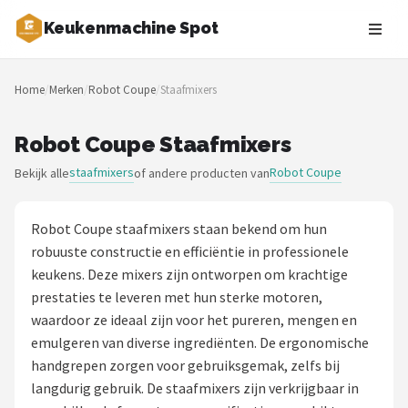
Keukenmachine Spot
Zoeken
Home
/
Merken
/
Robot Coupe
/
Staafmixers
NAVIGATIE
Shop
Robot Coupe Staafmixers
staafmixers
Robot Coupe
Bekijk alle
of andere producten van
Merken
Blog
Robot Coupe staafmixers staan bekend om hun
robuuste constructie en efficiëntie in professionele
MasterChef
keukens. Deze mixers zijn ontworpen om krachtige
prestaties te leveren met hun sterke motoren,
Restaurants
waardoor ze ideaal zijn voor het pureren, mengen en
emulgeren van diverse ingrediënten. De ergonomische
Keukenmachines
handgrepen zorgen voor gebruiksgemak, zelfs bij
langdurig gebruik. De staafmixers zijn verkrijgbaar in
Staafmixers