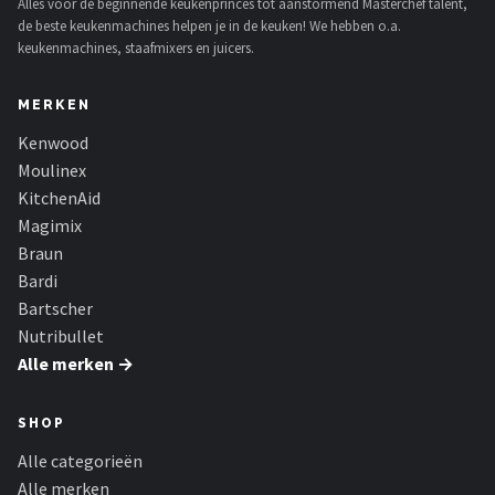
Alles voor de beginnende keukenprinces tot aanstormend Masterchef talent,
Bartscher
de beste keukenmachines helpen je in de keuken! We hebben o.a.
keukenmachines, staafmixers en juicers.
Nutribullet
MERKEN
KitchenBrothers
Kenwood
Moulinex
Philips
KitchenAid
Alle merken →
Magimix
Braun
Bardi
Bartscher
Nutribullet
Alle merken →
SHOP
Alle categorieën
Alle merken