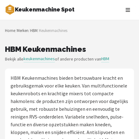
Keukenmachine Spot
Zoeken
Home
/
Merken
/
HBM
/
Keukenmachines
NAVIGATIE
Shop
HBM Keukenmachines
keukenmachines
HBM
Bekijk alle
of andere producten van
Merken
Blog
HBM Keukenmachines bieden betrouwbare kracht en
gebruiksgemak voor elke keuken. Van multifunctionele
MasterChef
keukenrobots en krachtige mixers tot compacte
hakmolens: de producten zijn ontworpen voor dagelijks
Restaurants
gebruik, met robuuste behuizingen en eenvoudig te
reinigen RVS-onderdelen. Variabele snelheden, pulse-
Keukenmachines
functie en diverse opzetstukken maken kneden,
kloppen, malen en snijden efficiënt. Antislipvoeten en
Staafmixers