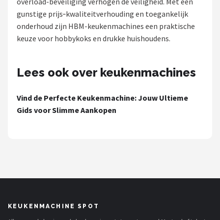
overload-beveiliging verhogen de veiligheid. Met een
gunstige prijs‑kwaliteitverhouding en toegankelijk
Juicers
onderhoud zijn HBM-keukenmachines een praktische
keuze voor hobbykoks en drukke huishoudens.
Shop
POPULAIRE MERKEN
Lees ook over keukenmachines
Kenwood
Vind de Perfecte Keukenmachine: Jouw Ultieme
Moulinex
Gids voor Slimme Aankopen
KitchenAid
Magimix
Braun
Bardi
KEUKENMACHINE SPOT