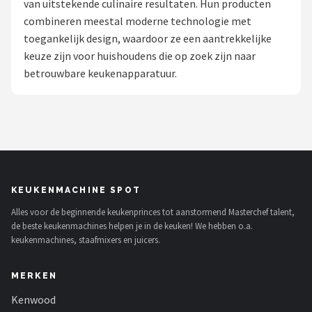
van uitstekende culinaire resultaten. Hun producten
combineren meestal moderne technologie met
Juicers
toegankelijk design, waardoor ze een aantrekkelijke
keuze zijn voor huishoudens die op zoek zijn naar
Shop
betrouwbare keukenapparatuur.
POPULAIRE MERKEN
Kenwood
Moulinex
KitchenAid
KEUKENMACHINE SPOT
Alles voor de beginnende keukenprinces tot aanstormend Masterchef talent,
Magimix
de beste keukenmachines helpen je in de keuken! We hebben o.a.
keukenmachines, staafmixers en juicers.
Braun
MERKEN
Bardi
Kenwood