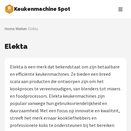
Keukenmachine Spot
Zoeken
Home
/
Merken
/
Elekta
NAVIGATIE
Shop
Elekta
Merken
Elekta is een merk dat bekendstaat om zijn betaalbare
Blog
en efficiënte keukenmachines. Ze bieden een breed
scala aan producten die ontworpen zijn om het
MasterChef
kookproces te vereenvoudigen, van blenders tot mixers
en foodprocessors. Elekta keukenmachines zijn
Restaurants
populair vanwege hun gebruiksvriendelijkheid en
duurzaamheid. Met een focus op innovatie en kwaliteit,
Keukenmachines
streeft het merk ernaar kookliefhebbers en
professionele koks te ondersteunen bij het bereiken
Staafmixers