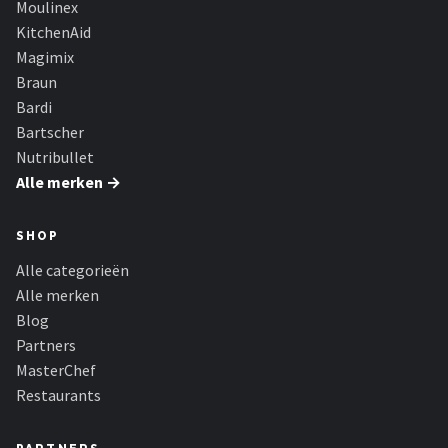
Moulinex
Bartscher
KitchenAid
Nutribullet
Magimix
Braun
KitchenBrothers
Bardi
Bartscher
Philips
Nutribullet
Alle merken →
Alle merken →
SHOP
Alle categorieën
Alle merken
Blog
Partners
MasterChef
Restaurants