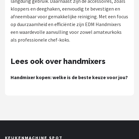
langdurig gebruik. Daarnaast zijn de accessoires, zoals
kloppers en deeghaken, eenvoudig te bevestigen en
Juicers
afneembaar voor gemakkelijke reiniging. Met een focus
op duurzaamheid en efficiëntie zijn EDM Handmixers
Shop
een waardevolle aanvulling voor zowel amateurkoks
POPULAIRE MERKEN
als professionele chef-koks.
Kenwood
Lees ook over handmixers
Moulinex
Handmixer kopen: welke is de beste keuze voor jou?
KitchenAid
Magimix
Braun
Bardi
KEUKENMACHINE SPOT