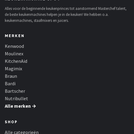
Bartscher
Alles voor de beginnende keukenprinces tot aanstormend Masterchef talent,
de beste keukenmachines helpen je in de keuken! We hebben o.a.
Nutribullet
keukenmachines, staafmixers en juicers.
KitchenBrothers
MERKEN
Kenwood
Philips
Moulinex
Alle merken →
KitchenAid
Magimix
Braun
Bardi
Bartscher
Nutribullet
Alle merken →
SHOP
Alle categorieën