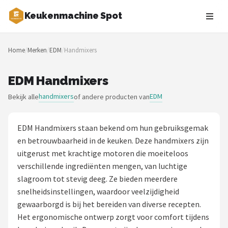
Keukenmachine Spot
Zoeken
Home
/
Merken
/
EDM
/
Handmixers
NAVIGATIE
Shop
EDM Handmixers
handmixers
EDM
Bekijk alle
of andere producten van
Merken
Blog
EDM Handmixers staan bekend om hun gebruiksgemak
en betrouwbaarheid in de keuken. Deze handmixers zijn
MasterChef
uitgerust met krachtige motoren die moeiteloos
verschillende ingrediënten mengen, van luchtige
Restaurants
slagroom tot stevig deeg. Ze bieden meerdere
snelheidsinstellingen, waardoor veelzijdigheid
Keukenmachines
gewaarborgd is bij het bereiden van diverse recepten.
Het ergonomische ontwerp zorgt voor comfort tijdens
Staafmixers