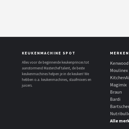
Juicers
Shop
POPULAIRE MERKEN
Kenwood
KEUKENMACHINE SPOT
MERKEN
Moulinex
Alles voor de beginnende keukenprinces tot
Kenwood
aanstormend Masterchef talent, de beste
Moulinex
keukenmachines helpen je in de keuken! We
KitchenAid
KitchenA
hebben o.a. keukenmachines, staafmixers en
Magimix
juicers.
Magimix
Braun
Bardi
Braun
Bartsche
Nutribull
Bardi
Alle mer