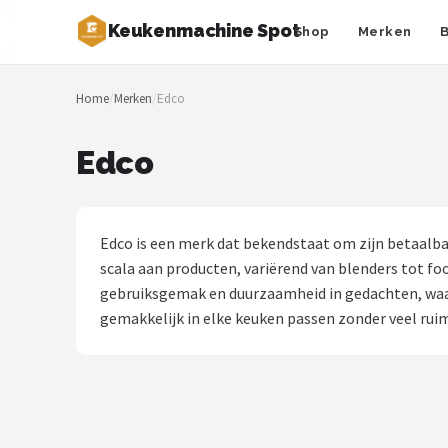
Keukenmachine Spot
Shop
Merken
Zoeken
Home
/
Merken
/
Edco
NAVIGATIE
Shop
Edco
Merken
Blog
Edco is een merk dat bekendstaat om zijn betaalba
scala aan producten, variërend van blenders tot f
MasterChef
gebruiksgemak en duurzaamheid in gedachten, waard
gemakkelijk in elke keuken passen zonder veel ruim
Restaurants
Keukenmachines
Staafmixers