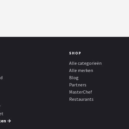
SHOP
Alle categorieën
Alle merken
id
Blog
Partners
MasterChef
Restaurants
r
et
ken →