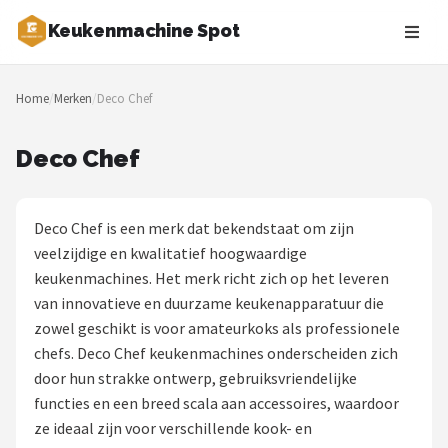
Keukenmachine Spot
Zoeken
Home
/
Merken
/
Deco Chef
NAVIGATIE
Shop
Deco Chef
Merken
Deco Chef is een merk dat bekendstaat om zijn
Blog
veelzijdige en kwalitatief hoogwaardige
keukenmachines. Het merk richt zich op het leveren
MasterChef
van innovatieve en duurzame keukenapparatuur die
zowel geschikt is voor amateurkoks als professionele
Restaurants
chefs. Deco Chef keukenmachines onderscheiden zich
door hun strakke ontwerp, gebruiksvriendelijke
Keukenmachines
functies en een breed scala aan accessoires, waardoor
ze ideaal zijn voor verschillende kook- en
Staafmixers