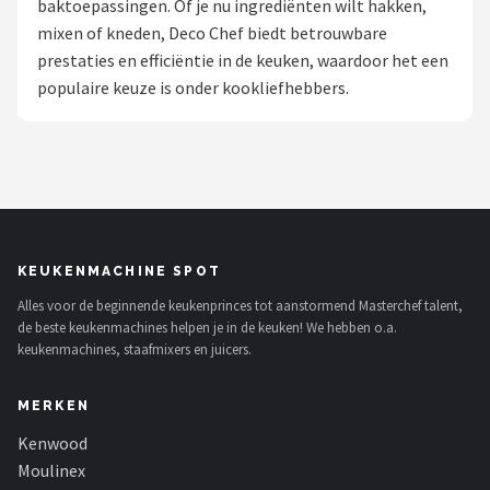
baktoepassingen. Of je nu ingrediënten wilt hakken,
mixen of kneden, Deco Chef biedt betrouwbare
Juicers
prestaties en efficiëntie in de keuken, waardoor het een
populaire keuze is onder kookliefhebbers.
Shop
POPULAIRE MERKEN
Kenwood
Moulinex
KEUKENMACHINE SPOT
KitchenAid
Alles voor de beginnende keukenprinces tot aanstormend Masterchef talent,
de beste keukenmachines helpen je in de keuken! We hebben o.a.
Magimix
keukenmachines, staafmixers en juicers.
Braun
MERKEN
Kenwood
Bardi
Moulinex