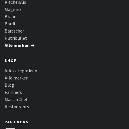
KitchenAid
Bartscher
Magimix
Nutribullet
Braun
Bardi
KitchenBrothers
Bartscher
Nutribullet
Philips
Alle merken →
Alle merken →
SHOP
Alle categorieën
Alle merken
Blog
Partners
MasterChef
Restaurants
PARTNERS