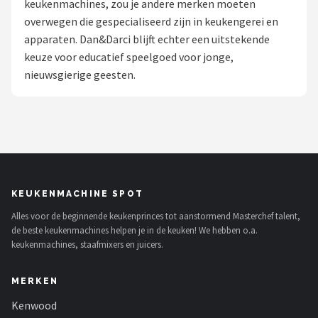
keukenmachines, zou je andere merken moeten
overwegen die gespecialiseerd zijn in keukengerei en
Juicers
apparaten. Dan&Darci blijft echter een uitstekende
keuze voor educatief speelgoed voor jonge,
Shop
nieuwsgierige geesten.
POPULAIRE MERKEN
Kenwood
Moulinex
KitchenAid
KEUKENMACHINE SPOT
Alles voor de beginnende keukenprinces tot aanstormend Masterchef talent,
Magimix
de beste keukenmachines helpen je in de keuken! We hebben o.a.
keukenmachines, staafmixers en juicers.
Braun
MERKEN
Bardi
Kenwood