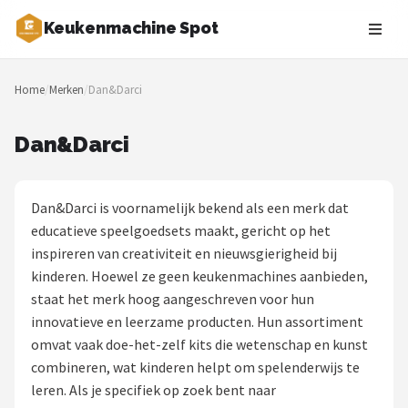
Keukenmachine Spot
Zoeken
Home
/
Merken
/
Dan&Darci
NAVIGATIE
Shop
Dan&Darci
Merken
Dan&Darci is voornamelijk bekend als een merk dat
Blog
educatieve speelgoedsets maakt, gericht op het
inspireren van creativiteit en nieuwsgierigheid bij
MasterChef
kinderen. Hoewel ze geen keukenmachines aanbieden,
staat het merk hoog aangeschreven voor hun
Restaurants
innovatieve en leerzame producten. Hun assortiment
omvat vaak doe-het-zelf kits die wetenschap en kunst
Keukenmachines
combineren, wat kinderen helpt om spelenderwijs te
leren. Als je specifiek op zoek bent naar
Staafmixers