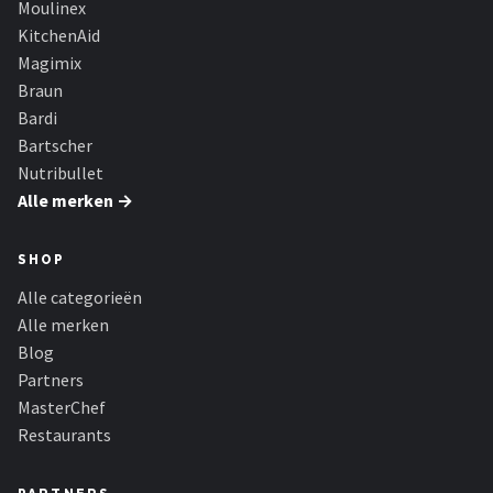
Moulinex
Bartscher
KitchenAid
Nutribullet
Magimix
Braun
KitchenBrothers
Bardi
Bartscher
Philips
Nutribullet
Alle merken →
Alle merken →
SHOP
Alle categorieën
Alle merken
Blog
Partners
MasterChef
Restaurants