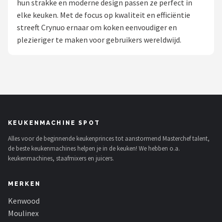
hun strakke en moderne design passen ze perfect in
elke keuken. Met de focus op kwaliteit en efficiëntie
Juicers
streeft Crynuo ernaar om koken eenvoudiger en
plezieriger te maken voor gebruikers wereldwijd.
Shop
POPULAIRE MERKEN
Kenwood
Moulinex
KEUKENMACHINE SPOT
KitchenAid
Alles voor de beginnende keukenprinces tot aanstormend Masterchef talent,
de beste keukenmachines helpen je in de keuken! We hebben o.a.
Magimix
keukenmachines, staafmixers en juicers.
Braun
MERKEN
Kenwood
Bardi
Moulinex