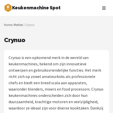
Keukenmachine Spot
Zoeken
Home
/
Merken
/
Crynuo
NAVIGATIE
Shop
Crynuo
Merken
Crynuo is een opkomend merk in de wereld van
Blog
keukenmachines, bekend om zijn innovatieve
ontwerpen en gebruiksvriendelijke functies. Het merk
MasterChef
richt zich op zowel amateurkoks als professionele
chefs en biedt een breed scala aan apparaten,
Restaurants
waaronder blenders, mixers en food processors. Crynuo
keukenmachines onderscheiden zich door hun
Keukenmachines
duurzaamheid, krachtige motoren en veelzijdigheid,
waardoor ze ideaal zijn voor diverse kooktaken. Dankzij
Staafmixers