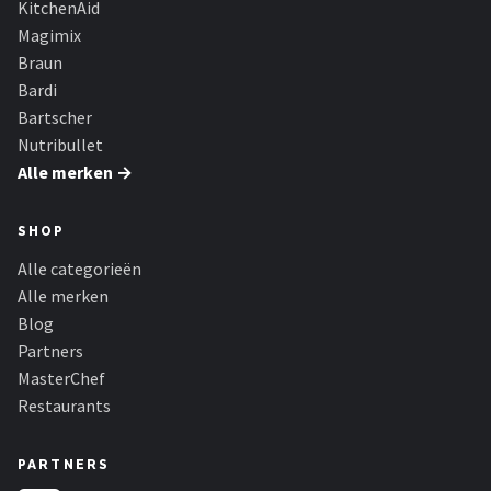
KitchenAid
Bartscher
Magimix
Nutribullet
Braun
Bardi
KitchenBrothers
Bartscher
Nutribullet
Philips
Alle merken →
Alle merken →
SHOP
Alle categorieën
Alle merken
Blog
Partners
MasterChef
Restaurants
PARTNERS