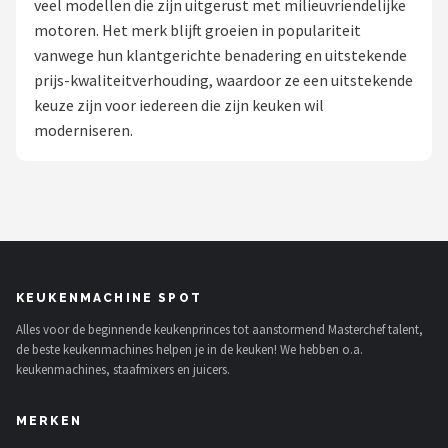
veel modellen die zijn uitgerust met milieuvriendelijke
motoren. Het merk blijft groeien in populariteit
Juicers
vanwege hun klantgerichte benadering en uitstekende
prijs-kwaliteitverhouding, waardoor ze een uitstekende
Shop
keuze zijn voor iedereen die zijn keuken wil
POPULAIRE MERKEN
moderniseren.
Kenwood
Moulinex
KitchenAid
KEUKENMACHINE SPOT
Magimix
Alles voor de beginnende keukenprinces tot aanstormend Masterchef talent,
de beste keukenmachines helpen je in de keuken! We hebben o.a.
Braun
keukenmachines, staafmixers en juicers.
Bardi
MERKEN