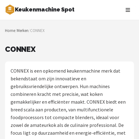
Keukenmachine Spot
Zoeken
Home
/
Merken
/
CONNEX
NAVIGATIE
Shop
CONNEX
Merken
CONNEX is een opkomend keukenmachine merk dat
Blog
bekendstaat om zijn innovatieve en
gebruiksvriendelijke ontwerpen. Hun machines
MasterChef
combineren kracht met precisie, wat koken
gemakkelijker en efficiënter maakt. CONNEX biedt een
Restaurants
breed scala aan producten, van multifunctionele
foodprocessors tot compacte blenders, ideaal voor
Keukenmachines
zowel de amateurkok als de culinaire professional. De
focus ligt op duurzaamheid en energie-efficiëntie, met
Staafmixers