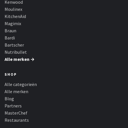
Kenwood
Bartscher
Moulinex
Nutribullet
KitchenAid
Magimix
KitchenBrothers
Braun
Bardi
Philips
Bartscher
Nutribullet
Alle merken →
Alle merken →
SHOP
Alle categorieën
Alle merken
Blog
Partners
MasterChef
Restaurants