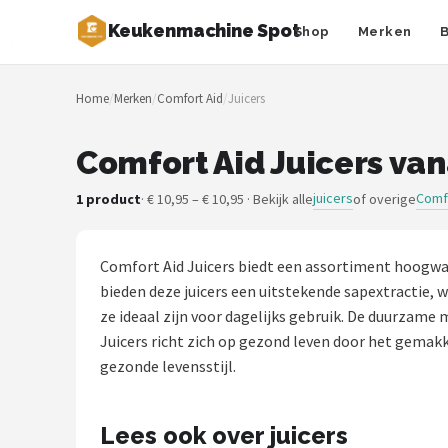
Keukenmachine Spot
Shop
Merken
Zoeken
Home
/
Merken
/
Comfort Aid
/
Juicers
NAVIGATIE
Shop
Comfort Aid Juicers van
Merken
juicers
Comf
1 product
· € 10,95 – € 10,95 · Bekijk alle
of overige
Blog
Comfort Aid Juicers biedt een assortiment hoogwa
MasterChef
bieden deze juicers een uitstekende sapextractie, 
ze ideaal zijn voor dagelijks gebruik. De duurzame
Restaurants
Juicers richt zich op gezond leven door het gemakk
gezonde levensstijl.
Keukenmachines
Lees ook over juicers
Staafmixers