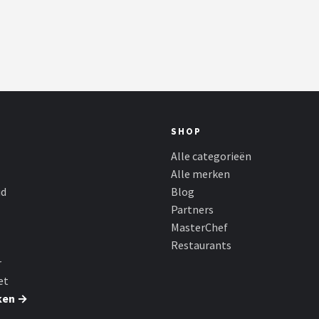
SHOP
Alle categorieën
Alle merken
id
Blog
Partners
MasterChef
Restaurants
r
et
ken →