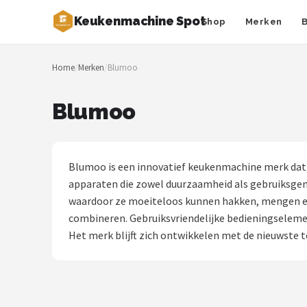
Keukenmachine Spot
Shop
Merken
Zoeken
Home
/
Merken
/
Blumoo
NAVIGATIE
Shop
Blumoo
Merken
Blog
Blumoo is een innovatief keukenmachine merk dat d
apparaten die zowel duurzaamheid als gebruiksge
MasterChef
waardoor ze moeiteloos kunnen hakken, mengen en k
combineren. Gebruiksvriendelijke bedieningseleme
Restaurants
Het merk blijft zich ontwikkelen met de nieuwste
Keukenmachines
Staafmixers