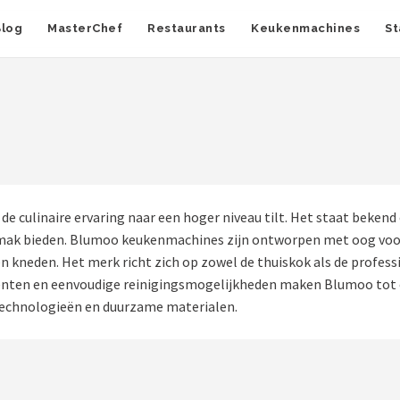
Blog
MasterChef
Restaurants
Keukenmachines
St
e culinaire ervaring naar een hoger niveau tilt. Het staat beken
mak bieden. Blumoo keukenmachines zijn ontworpen met oog voor 
neden. Het merk richt zich op zowel de thuiskok als de profession
nten en eenvoudige reinigingsmogelijkheden maken Blumoo tot ee
 technologieën en duurzame materialen.