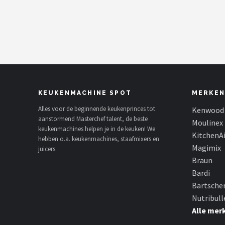
Juicers
Shop
POPULAIRE MERKEN
Kenwood
KEUKENMACHINE SPOT
MERKEN
Moulinex
Alles voor de beginnende keukenprinces tot
Kenwood
aanstormend Masterchef talent, de beste
Moulinex
keukenmachines helpen je in de keuken! We
KitchenAid
KitchenA
hebben o.a. keukenmachines, staafmixers en
Magimix
juicers.
Magimix
Braun
Bardi
Braun
Bartsche
Nutribull
Bardi
Alle mer