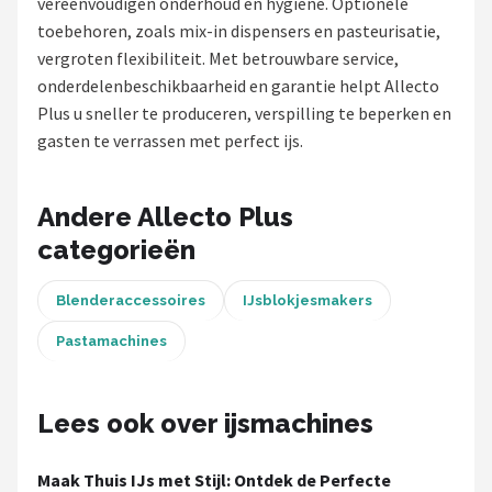
vereenvoudigen onderhoud en hygiëne. Optionele
toebehoren, zoals mix-in dispensers en pasteurisatie,
Juicers
vergroten flexibiliteit. Met betrouwbare service,
onderdelenbeschikbaarheid en garantie helpt Allecto
Shop
Plus u sneller te produceren, verspilling te beperken en
POPULAIRE MERKEN
gasten te verrassen met perfect ijs.
Kenwood
Andere Allecto Plus
Moulinex
categorieën
KitchenAid
Blenderaccessoires
IJsblokjesmakers
Magimix
Pastamachines
Braun
Lees ook over ijsmachines
Bardi
Maak Thuis IJs met Stijl: Ontdek de Perfecte