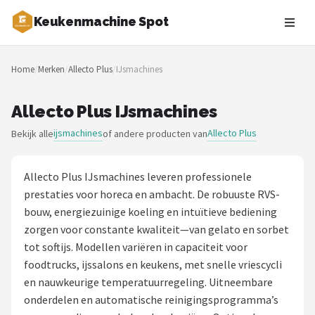
Keukenmachine Spot
Zoeken
Home
/
Merken
/
Allecto Plus
/
IJsmachines
NAVIGATIE
Shop
Allecto Plus IJsmachines
ijsmachines
Allecto Plus
Bekijk alle
of andere producten van
Merken
Blog
Allecto Plus IJsmachines leveren professionele
prestaties voor horeca en ambacht. De robuuste RVS-
MasterChef
bouw, energiezuinige koeling en intuïtieve bediening
zorgen voor constante kwaliteit—van gelato en sorbet
Restaurants
tot softijs. Modellen variëren in capaciteit voor
foodtrucks, ijssalons en keukens, met snelle vriescycli
Keukenmachines
en nauwkeurige temperatuurregeling. Uitneembare
onderdelen en automatische reinigingsprogramma’s
Staafmixers