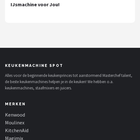
Bartscher
IJsmachine voor Jou!
Nutribullet
KitchenBrothers
Philips
Alle merken →
KEUKENMACHINE SPOT
Alles voor de beginnende keukenprinces tot aanstormend Masterchef talent,
de beste keukenmachines helpen je in de keuken! We hebben o.a.
keukenmachines, staafmixers en juicers.
MERKEN
Kenwood
Moulinex
KitchenAid
Magimix