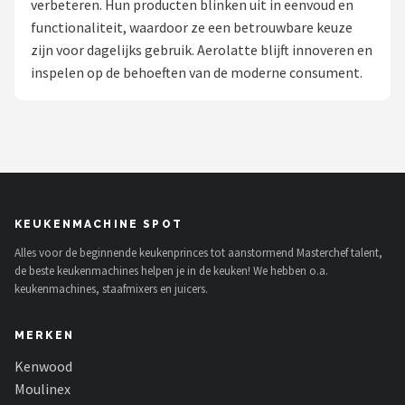
verbeteren. Hun producten blinken uit in eenvoud en
functionaliteit, waardoor ze een betrouwbare keuze
Juicers
zijn voor dagelijks gebruik. Aerolatte blijft innoveren en
inspelen op de behoeften van de moderne consument.
Shop
POPULAIRE MERKEN
Kenwood
Moulinex
KEUKENMACHINE SPOT
KitchenAid
Alles voor de beginnende keukenprinces tot aanstormend Masterchef talent,
de beste keukenmachines helpen je in de keuken! We hebben o.a.
Magimix
keukenmachines, staafmixers en juicers.
Braun
MERKEN
Kenwood
Bardi
Moulinex