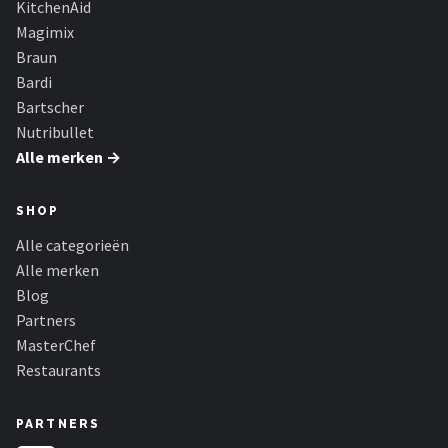
KitchenAid
Bartscher
Magimix
Nutribullet
Braun
Bardi
KitchenBrothers
Bartscher
Nutribullet
Philips
Alle merken →
Alle merken →
SHOP
Alle categorieën
Alle merken
Blog
Partners
MasterChef
Restaurants
PARTNERS