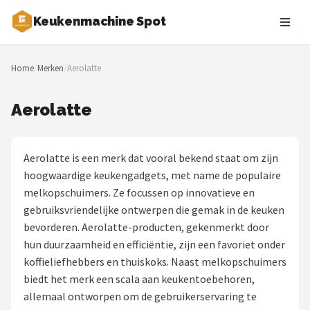
Keukenmachine Spot
Zoeken
Home
/
Merken
/
Aerolatte
NAVIGATIE
Shop
Aerolatte
Merken
Aerolatte is een merk dat vooral bekend staat om zijn
Blog
hoogwaardige keukengadgets, met name de populaire
melkopschuimers. Ze focussen op innovatieve en
MasterChef
gebruiksvriendelijke ontwerpen die gemak in de keuken
bevorderen. Aerolatte-producten, gekenmerkt door
Restaurants
hun duurzaamheid en efficiëntie, zijn een favoriet onder
koffieliefhebbers en thuiskoks. Naast melkopschuimers
Keukenmachines
biedt het merk een scala aan keukentoebehoren,
allemaal ontworpen om de gebruikerservaring te
Staafmixers